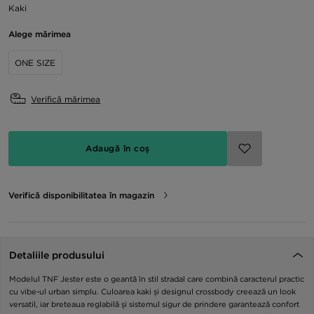
Kaki
Alege mărimea
ONE SIZE
Verifică mărimea
Adaugă în coș
Verifică disponibilitatea în magazin
Detaliile produsului
Modelul TNF Jester este o geantă în stil stradal care combină caracterul practic
cu vibe-ul urban simplu. Culoarea kaki și designul crossbody creează un look
versatil, iar breteaua reglabilă și sistemul sigur de prindere garantează confort