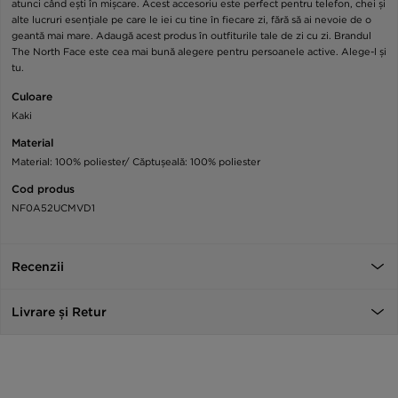
atunci când ești în mișcare. Acest accesoriu este perfect pentru telefon, chei și
alte lucruri esențiale pe care le iei cu tine în fiecare zi, fără să ai nevoie de o
geantă mai mare. Adaugă acest produs în outfiturile tale de zi cu zi. Brandul
The North Face este cea mai bună alegere pentru persoanele active. Alege-l și
tu.
Culoare
Kaki
Material
Material: 100% poliester/ Căptușeală: 100% poliester
Cod produs
NF0A52UCMVD1
Recenzii
Livrare și Retur