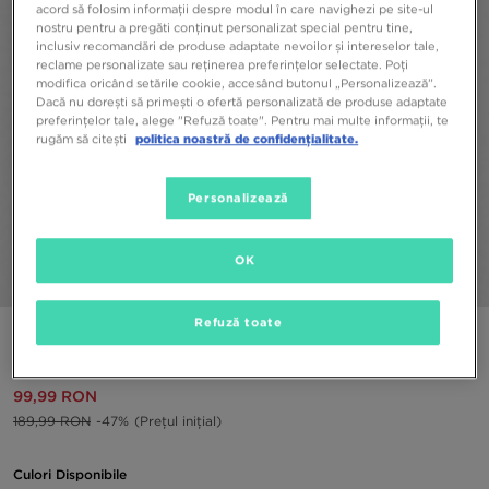
acord să folosim informații despre modul în care navighezi pe site-ul
nostru pentru a pregăti conținut personalizat special pentru tine,
inclusiv recomandări de produse adaptate nevoilor și intereselor tale,
reclame personalizate sau reținerea preferințelor selectate. Poți
modifica oricând setările cookie, accesând butonul „Personalizează”.
Dacă nu dorești să primești o ofertă personalizată de produse adaptate
preferințelor tale, alege "Refuză toate". Pentru mai multe informații, te
rugăm să citești
politica noastră de confidențialitate.
Personalizează
OK
1/4
Refuză toate
THE NORTH FACE BORSETĂ JESTER CROSSBODY
99,99 RON
189,99 RON
-47%
(Prețul inițial)
Culori Disponibile