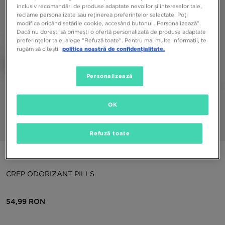
inclusiv recomandări de produse adaptate nevoilor și intereselor tale,
reclame personalizate sau reținerea preferințelor selectate. Poți
modifica oricând setările cookie, accesând butonul „Personalizează”.
Dacă nu dorești să primești o ofertă personalizată de produse adaptate
preferințelor tale, alege "Refuză toate". Pentru mai multe informații, te
rugăm să citești
politica noastră de confidențialitate.
Personalizează
OK
1/3
Refuză toate
Produs special
CREP ODORIZANT PILLS
54,99 RON