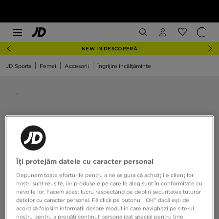
NEW IN DESCOPERĂ
JD Sports
Femei
Accesorii
Îngrijire încălțăminte
Îți protejăm datele cu caracter personal
Depunem toate eforturile pentru a ne asigura că achizițiile clienților
noștri sunt reușite, iar produsele pe care le aleg sunt în conformitate cu
nevoile lor. Facem acest lucru respectând pe deplin securitatea tuturor
datelor cu caracter personal. Fă click pe butonul „OK” dacă ești de
acord să folosim informații despre modul în care navighezi pe site-ul
nostru pentru a pregăti conținut personalizat special pentru tine,