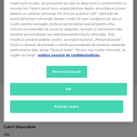
noștri sunt reușite, iar produsele pe care le aleg sunt în conformitate cu
nevoile lor. Facem acest lucru respectând pe deplin securitatea tuturor
datelor cu caracter personal. Fă click pe butonul „OK” dacă ești de
acord să folosim informații despre modul în care navighezi pe site-ul
nostru pentru a pregăti conținut personalizat special pentru tine,
inclusiv recomandări de produse adaptate nevoilor și intereselor tale,
reclame personalizate sau reținerea preferințelor selectate. Poți
modifica oricând setările cookie, accesând butonul „Personalizează”.
Dacă nu dorești să primești o ofertă personalizată de produse adaptate
preferințelor tale, alege "Refuză toate". Pentru mai multe informații, te
rugăm să citești
politica noastră de confidențialitate.
Personalizează
1/3
OK
ADIDAS ȘOSETE 3 PACK SOLID MID CREW
Refuză toate
39,99 RON
Culori Disponibile
Alb