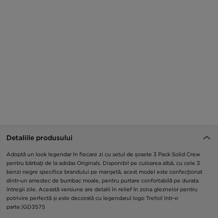
Detaliile produsului
Adoptă un look legendar în fiecare zi cu setul de șosete 3 Pack Solid Crew
pentru bărbați de la adidas Originals. Disponibil pe culoarea albă, cu cele 3
benzi negre specifice brandului pe manșetă, acest model este confecționat
dintr-un amestec de bumbac moale, pentru purtare confortabilă pe durata
întregii zile. Această versiune are detalii în relief în zona gleznelor pentru
potrivire perfectă și este decorată cu legendarul logo Trefoil într-o
parte.|GD3575