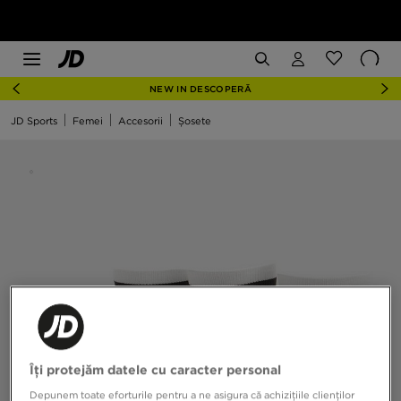
NEW IN DESCOPERĂ
JD Sports
Femei
Accesorii
Șosete
Îți protejăm datele cu caracter personal
Depunem toate eforturile pentru a ne asigura că achizițiile clienților