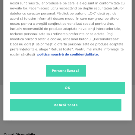
noștri sunt reușite, iar produsele pe care le aleg sunt în conformitate cu
nevoile lor. Facem acest lucru respectând pe deplin securitatea tuturor
datelor cu caracter personal. Fă click pe butonul „OK” dacă ești de
acord să folosim informații despre modul în care navighezi pe site-ul
nostru pentru a pregăti conținut personalizat special pentru tine,
inclusiv recomandări de produse adaptate nevoilor și intereselor tale,
reclame personalizate sau reținerea preferințelor selectate. Poți
modifica oricând setările cookie, accesând butonul „Personalizează”.
Dacă nu dorești să primești o ofertă personalizată de produse adaptate
preferințelor tale, alege "Refuză toate". Pentru mai multe informații, te
rugăm să citești
politica noastră de confidențialitate.
Personalizează
1/3
OK
ONLY AT JD
MCKENZIE ȘOSETE 6-PACK INVISIBLE
Refuză toate
9,99 RON
Culori Disponibile