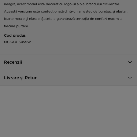
neagră, acest model este decorat cu logo-ul alb al brandului McKenzie.
Această versiune este confecționată dintr-un amestec de bumbac și elastan,
foarte moale și elastic. Șosetele garantează senzația de confort maxim la
fiecare purtare.
Cod produs
MCKAA15455W
Recenzii
Livrare și Retur