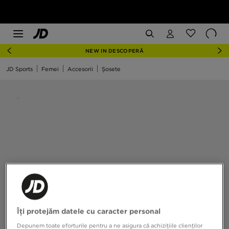
NEW IN DESCOPERĂ
JD Sports
Femei
Accesorii
Șosete
Îți protejăm datele cu caracter personal
Depunem toate eforturile pentru a ne asigura că achizițiile clienților