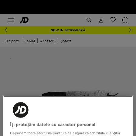
NEW IN DESCOPERĂ
JD Sports
Femei
Accesorii
Șosete
Îți protejăm datele cu caracter personal
Depunem toate eforturile pentru a ne asigura că achizițiile clienților