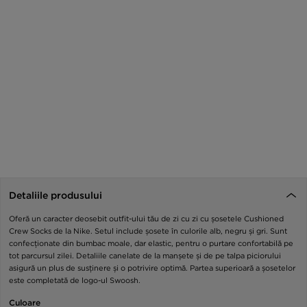
Detaliile produsului
Oferă un caracter deosebit outfit-ului tău de zi cu zi cu șosetele Cushioned
Crew Socks de la Nike. Setul include șosete în culorile alb, negru și gri. Sunt
confecționate din bumbac moale, dar elastic, pentru o purtare confortabilă pe
tot parcursul zilei. Detaliile canelate de la manșete și de pe talpa piciorului
asigură un plus de susținere și o potrivire optimă. Partea superioară a șosetelor
este completată de logo-ul Swoosh.
Culoare