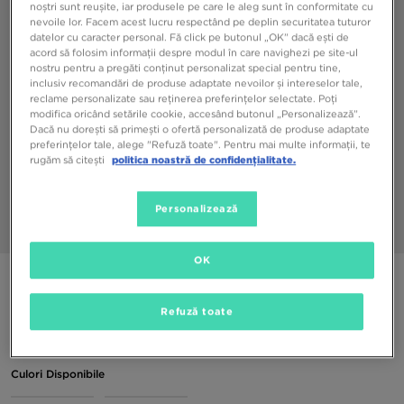
noștri sunt reușite, iar produsele pe care le aleg sunt în conformitate cu
nevoile lor. Facem acest lucru respectând pe deplin securitatea tuturor
datelor cu caracter personal. Fă click pe butonul „OK” dacă ești de
acord să folosim informații despre modul în care navighezi pe site-ul
nostru pentru a pregăti conținut personalizat special pentru tine,
inclusiv recomandări de produse adaptate nevoilor și intereselor tale,
reclame personalizate sau reținerea preferințelor selectate. Poți
modifica oricând setările cookie, accesând butonul „Personalizează”.
Dacă nu dorești să primești o ofertă personalizată de produse adaptate
preferințelor tale, alege "Refuză toate". Pentru mai multe informații, te
rugăm să citești
politica noastră de confidențialitate.
Personalizează
1/4
OK
NIKE ȘOSETE 3-PACK CUSHIONED CREW
Refuză toate
69,99 RON
Culori Disponibile