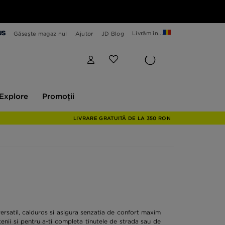
Livrăm în...
Găsește magazinul
Ajutor
JD Blog
plore
Promoții
Explore
Promoții
LIVRARE GRATUITĂ DE LA 350 RON
ersatil, calduros si asigura senzatia de confort maxim
etenii si pentru a-ti completa tinutele de strada sau de