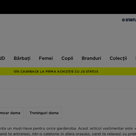
Bărbați
Femei
Copii
Branduri
Colecții
Ex
 JD
Bărbați
Femei
Copii
Branduri
Colecții
10% CASHBACK LA PRIMA ACHIZIȚIE CU JD STATUS
ermoar dama
Treninguri dama
anta un must-have pentru orice garderoba. Acest articol vestimentar este v
cand te antrenezi, intr-o calatorie in afara orasului, cand te relaxezi cu pri