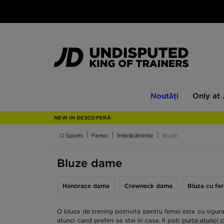
Noutăți
Only
Noutăți
Only at
at
JD
NEW IN DESCOPERĂ
JD Sports
Femei
Îmbrăcăminte
Bluze
Bluze dame
Hanorace dama
Crewneck dama
Bluza cu f
O bluza de trening potrivita pentru femei este cu sigur
atunci cand preferi sa stai in casa. Il poti purta atunci 