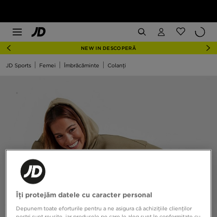
NEW IN DESCOPERĂ
JD Sports
Femei
Îmbrăcăminte
Colanți
Îți protejăm datele cu caracter personal
Depunem toate eforturile pentru a ne asigura că achizițiile clienților
noștri sunt reușite, iar produsele pe care le aleg sunt în conformitate cu