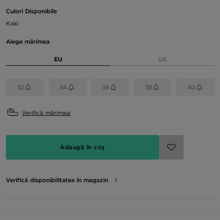
Culori Disponibile
Kaki
Alege mărimea
EU
US
32
34
36
38
40
Verifică mărimea
Adaugă în coș
Verifică disponibilitatea în magazin