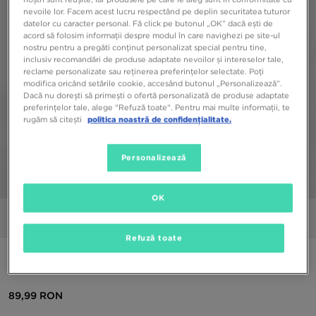
nevoile lor. Facem acest lucru respectând pe deplin securitatea tuturor
datelor cu caracter personal. Fă click pe butonul „OK” dacă ești de
acord să folosim informații despre modul în care navighezi pe site-ul
nostru pentru a pregăti conținut personalizat special pentru tine,
inclusiv recomandări de produse adaptate nevoilor și intereselor tale,
reclame personalizate sau reținerea preferințelor selectate. Poți
modifica oricând setările cookie, accesând butonul „Personalizează”.
Dacă nu dorești să primești o ofertă personalizată de produse adaptate
preferințelor tale, alege "Refuză toate". Pentru mai multe informații, te
rugăm să citești
politica noastră de confidențialitate.
Personalizează
1/5
OK
Poze
Video
Refuză toate
ADIDAS COLANȚI 3-STRIPES LINEAR COLANȚI
89,99 RON