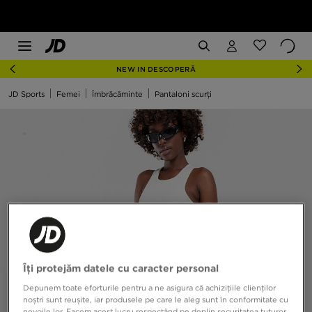
NEW IN DESCOPERĂ
JD Sports
Femei
Îmbrăcăminte
Pantaloni scurți
Îți protejăm datele cu caracter personal
Depunem toate eforturile pentru a ne asigura că achizițiile clienților
noștri sunt reușite, iar produsele pe care le aleg sunt în conformitate cu
nevoile lor. Facem acest lucru respectând pe deplin securitatea tuturor