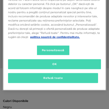
datelor cu caracter personal. Fă click pe butonul „OK” dacă ești de
acord să folosim informații despre modul în care navighezi pe site-ul
nostru pentru a pregăti conținut personalizat special pentru tine,
inclusiv recomandări de produse adaptate nevoilor și intereselor tale,
reclame personalizate sau reținerea preferințelor selectate. Poți
modifica oricând setările cookie, accesând butonul „Personalizează”.
Dacă nu dorești să primești o ofertă personalizată de produse adaptate
preferințelor tale, alege "Refuză toate". Pentru mai multe informații, te
rugăm să citești
politica noastră de confidențialitate.
Personalizează
1/5
OK
ADIDAS PANTALONI SCURȚI ESS S COLANȚI
Refuză toate
99,99 RON
Culori Disponibile
Negru