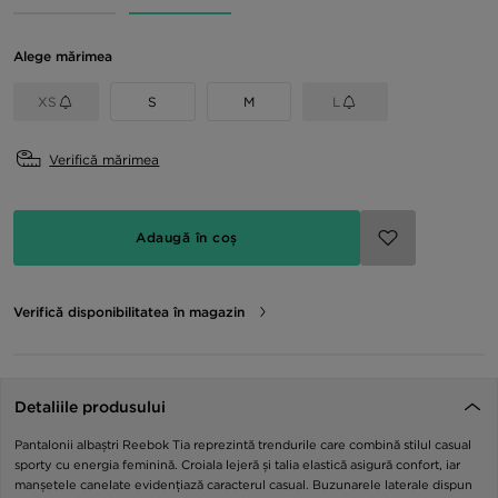
Alege mărimea
XS
S
M
L
Verifică mărimea
Adaugă în coș
Verifică disponibilitatea în magazin
Detaliile produsului
Pantalonii albaștri Reebok Tia reprezintă trendurile care combină stilul casual
sporty cu energia feminină. Croiala lejeră și talia elastică asigură confort, iar
manșetele canelate evidențiază caracterul casual. Buzunarele laterale dispun