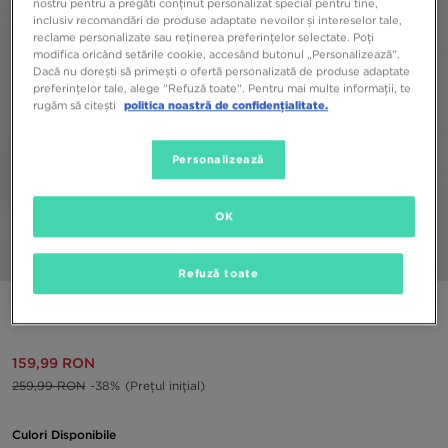
nostru pentru a pregăti conținut personalizat special pentru tine,
inclusiv recomandări de produse adaptate nevoilor și intereselor tale,
reclame personalizate sau reținerea preferințelor selectate. Poți
modifica oricând setările cookie, accesând butonul „Personalizează”.
Dacă nu dorești să primești o ofertă personalizată de produse adaptate
preferințelor tale, alege "Refuză toate". Pentru mai multe informații, te
rugăm să citești
politica noastră de confidențialitate.
Personalizează
OK
1/5
Refuză toate
REEBOK PANTALONI TIA
159,99 RON
259,99 RON
-38%
(Prețul inițial)
Culori Disponibile