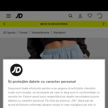
NEW IN DESCOPERĂ
JD Sports
Femei
Îmbrăcăminte
Pantaloni
Îți protejăm datele cu caracter personal
Depunem toate eforturile pentru a ne asigura că achizițiile clienților
noștri sunt reușite, iar produsele pe care le aleg sunt în conformitate cu
nevoile lor. Facem acest lucru respectând pe deplin securitatea tuturor
datelor cu caracter personal. Fă click pe butonul „OK” dacă ești de
acord să folosim informații despre modul în care navighezi pe site-ul