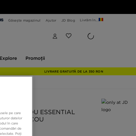
Livrăm în...
Găsește magazinul
Ajutor
JD Blog
plore
Promoții
Explore
Promoții
LIVRARE GRATUITĂ DE LA 350 RON
 JD
ZIE TRICOU ESSENTIAL
dusele pe care
RIEND TRICOU
uturor datelor
odul în care
recomandări de
electate. Poți