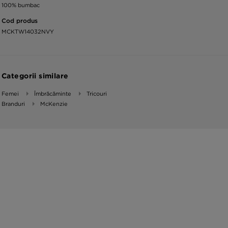
100% bumbac
Cod produs
MCKTW14032NVY
Categorii similare
Femei
Îmbrăcăminte
Tricouri
Branduri
McKenzie