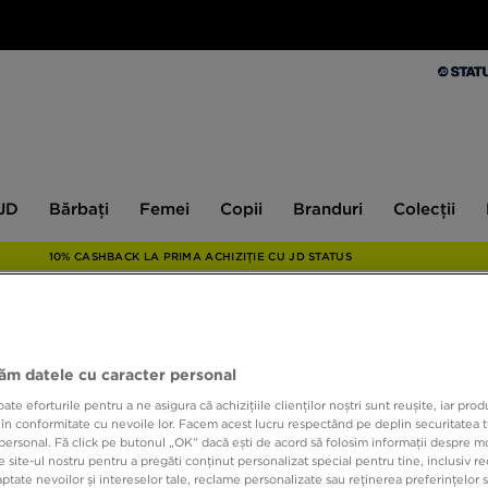
Bărbați
Femei
Copii
Branduri
Colecții
Ex
 JD
Bărbați
Femei
Copii
Branduri
Colecții
10% CASHBACK LA PRIMA ACHIZIȚIE CU JD STATUS
ONLY AT
jăm datele cu caracter personal
McKEN
e eforturile pentru a ne asigura că achizițiile clienților noștri sunt reușite, iar pro
BOYF
 în conformitate cu nevoile lor. Facem acest lucru respectând pe deplin securitatea t
personal. Fă click pe butonul „OK” dacă ești de acord să folosim informații despre m
 site-ul nostru pentru a pregăti conținut personalizat special pentru tine, inclusiv 
tate nevoilor și intereselor tale, reclame personalizate sau reținerea preferințelor s