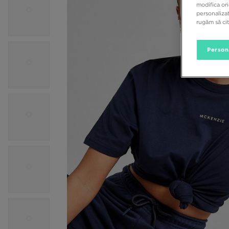
modifica ori
personalizat
rugăm să ci
Person