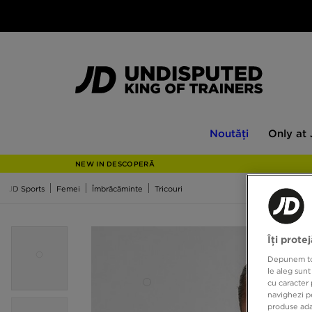
Noutăți
Only
Noutăți
Only at
at
JD
NEW IN DESCOPERĂ
JD Sports
Femei
Îmbrăcăminte
Tricouri
Îți prote
Depunem toat
le aleg sunt
cu caracter 
navighezi pe
produse adap