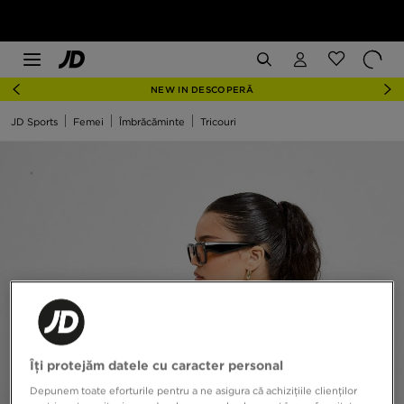
NEW IN DESCOPERĂ
JD Sports
Femei
Îmbrăcăminte
Tricouri
Îți protejăm datele cu caracter personal
Depunem toate eforturile pentru a ne asigura că achizițiile clienților