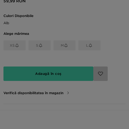
59,99 RON
Culori Disponibile
Alb
Alege mărimea
XS
S
M
L
Adaugă în coș
Verifică disponibilitatea în magazin