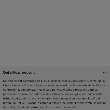
Detaliile produsului
Reînnoiește-ți garderoba de zi cu zi și alege tricoul Cactus pentru femei de la
Unlike Humans. Disponibil pe culoarea bej, acest model exclusiv de la JD este
confecționat din bumbac moale care permite o bună circulație a aerului,
pentru senzația de confort total. Această versiune are guler rotund canelat,
mâneci scurte pentru purtare lejeră și este decorată cu imprimeul grafic al
brandului Unlike Humans în partea din față și pe spate. Produs lavabil în mașina
de spălat. | Modelul nostru poartă un produs mărimea S.