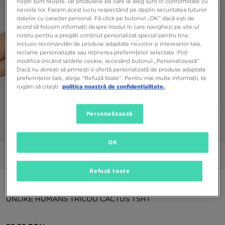
noștri sunt reușite, iar produsele pe care le aleg sunt în conformitate cu
nevoile lor. Facem acest lucru respectând pe deplin securitatea tuturor
datelor cu caracter personal. Fă click pe butonul „OK” dacă ești de
acord să folosim informații despre modul în care navighezi pe site-ul
nostru pentru a pregăti conținut personalizat special pentru tine,
inclusiv recomandări de produse adaptate nevoilor și intereselor tale,
reclame personalizate sau reținerea preferințelor selectate. Poți
modifica oricând setările cookie, accesând butonul „Personalizează”.
Dacă nu dorești să primești o ofertă personalizată de produse adaptate
preferințelor tale, alege "Refuză toate". Pentru mai multe informații, te
rugăm să citești
politica noastră de confidențialitate.
Personalizează
1/6
OK
Poze
Video
Refuză toate
ONLY AT JD
UNLIKE HUMANS TRICOU CACTUS TSHT