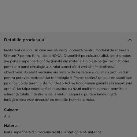
Detaliile produsului
Indiferent de locul în care vrei să alergi, optează pentru modelul de sneakers
Stinson 7 pentru femei de la HOKA. Disponibil pe culoarea albă, acest produs
are partea superioară confecționată din material tip plasă parțial reciclat, care
permite o bună circulație a aerului atunci când vrei să-ți îndeplinești
obiectivele. Această versiune are sistem de înșiretare și guler cu profil redus
pentru potrivire perfectă, iar tehnologia H-Frame conferă un plus de stabilitate
pe orice tip de teren. Sistemul Deep Active Foot Frame garantează amortizare
optimă, iar talpa exterioară din cauciuc cu rizuri multidirecționale permite o
aderență totală. Întăriturile de la vârfuri asigură o purtare îndelungată.
Încălțămintea este decorată cu detaliile brandului Hoka.
Culoare
Alb
Material
Parte superioară din material textil și sintetic/Talpă sintetică