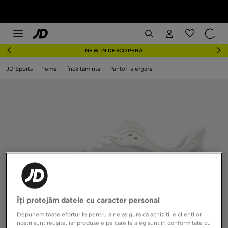
NEW IN DESCOPERĂ
JD Sports
Femei
Încălțăminte
Pantofi alergare
Îți protejăm datele cu caracter personal
Depunem toate eforturile pentru a ne asigura că achizițiile clienților
noștri sunt reușite, iar produsele pe care le aleg sunt în conformitate cu