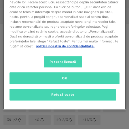
1/6
nevoile lor. Facem acest lucru respectând pe deplin securitatea tuturor
datelor cu caracter personal. Fă click pe butonul „OK” dacă ești de
acord să folosim informații despre modul în care navighezi pe site-ul
Poze
360°
nostru pentru a pregăti conținut personalizat special pentru tine,
inclusiv recomandări de produse adaptate nevoilor și intereselor tale,
reclame personalizate sau reținerea preferințelor selectate. Poți
HOKA STINSON 7
modifica oricând setările cookie, accesând butonul „Personalizează”.
Dacă nu dorești să primești o ofertă personalizată de produse adaptate
preferințelor tale, alege "Refuză toate". Pentru mai multe informații, te
rugăm să citești
politica noastră de confidențialitate.
449,99 RON
Personalizează
Culori Disponibile
Alb
OK
Alege mărimea
EU
US
Refuză toate
36
36 2/3
37 1/3
38
38 2/3
39 1/3
40
40 2/3
41 1/3