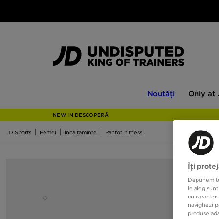
Noutăți
Only
Noutăți
Only at
at
JD
NEW IN DESCOPERĂ
JD Sports
Femei
Încălțăminte
Pantofi fitness
Îți prote
Depunem toat
le aleg sunt
cu caracter 
navighezi pe
produse adap