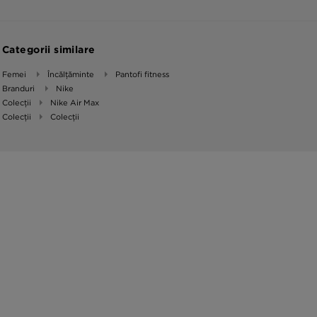
Categorii similare
Femei
Încălțăminte
Pantofi fitness
Branduri
Nike
Colecții
Nike Air Max
Colecții
Colecții