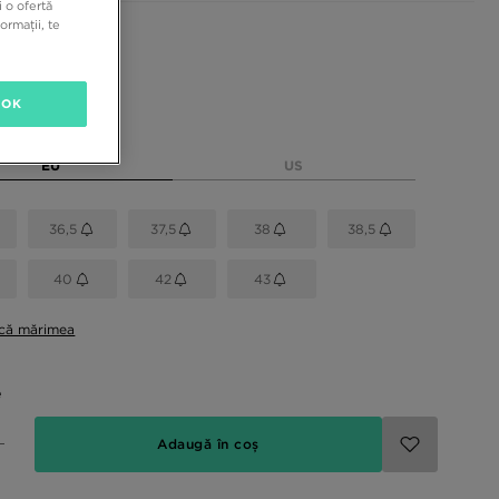
 o ofertă
ormații, te
sponibile
OK
rimea
EU
US
36,5
37,5
38
38,5
40
42
43
ică mărimea
e
Adaugă în coș