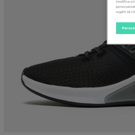
modifica ori
personalizat
rugăm să ci
Person