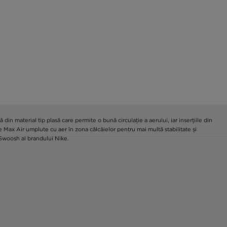
 material tip plasă care permite o bună circulație a aerului, iar inserțiile din
e Max Air umplute cu aer în zona călcâielor pentru mai multă stabilitate și
 Swoosh al brandului Nike.