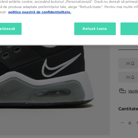
când setările cookie, accesând butonul „Personalizează”. Dacă nu dorești să primești
ă de produse adaptate preferințelor tale, alege "Refuză toate". Pentru mai multe inf
Culori di
tești
politica noastră de confidențialitate.
Negru
alizează
Refuză toate
Alege mă
36
39
Verif
Cantitat