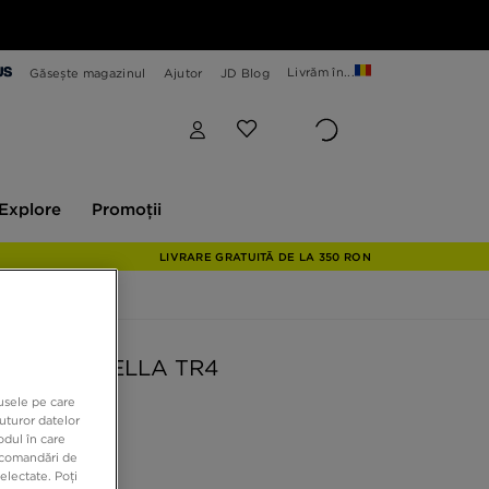
Livrăm în...
Găsește magazinul
Ajutor
JD Blog
plore
Promoții
Explore
Promoții
LIVRARE GRATUITĂ DE LA 350 RON
AIR MAX BELLA TR4
dusele pe care
uturor datelor
9 RON
odul în care
recomandări de
electate. Poți