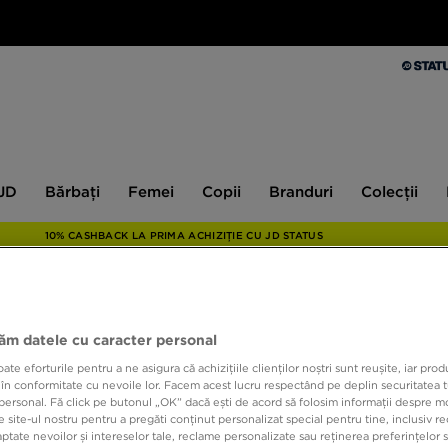
Bărbați
Femei
Copii
Branduri
Colecții
Ex
 JD
Bărbați
Femei
Copii
Branduri
Colecții
10% CASHBACK LA PRIMA ACHIZIȚIE CU JD STATUS
NIKE 
jăm datele cu caracter personal
e eforturile pentru a ne asigura că achizițiile clienților noștri sunt reușite, iar pro
 în conformitate cu nevoile lor. Facem acest lucru respectând pe deplin securitatea t
199,9
personal. Fă click pe butonul „OK” dacă ești de acord să folosim informații despre m
 site-ul nostru pentru a pregăti conținut personalizat special pentru tine, inclusiv 
tate nevoilor și intereselor tale, reclame personalizate sau reținerea preferințelor s