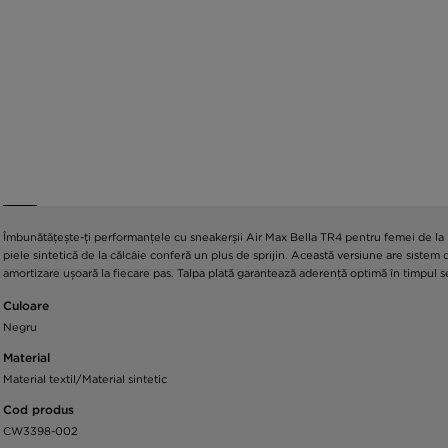
Îmbunătățește-ți performanțele cu sneakerșii Air Max Bella TR4 pentru femei de la Ni
piele sintetică de la călcâie conferă un plus de sprijin. Această versiune are sistem
amortizare ușoară la fiecare pas. Talpa plată garantează aderență optimă în timpul 
Culoare
Negru
Material
Material textil/Material sintetic
Cod produs
CW3398-002