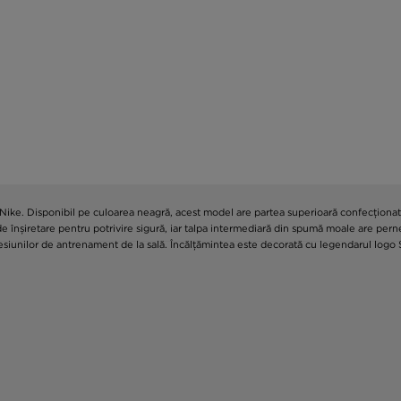
ke. Disponibil pe culoarea neagră, acest model are partea superioară confecționată din
 de înșiretare pentru potrivire sigură, iar talpa intermediară din spumă moale are pern
sesiunilor de antrenament de la sală. Încălțămintea este decorată cu legendarul logo