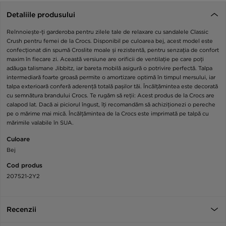
Detaliile produsului
Reînnoiește-ți garderoba pentru zilele tale de relaxare cu sandalele Classic
Crush pentru femei de la Crocs. Disponibil pe culoarea bej, acest model este
confecționat din spumă Croslite moale și rezistentă, pentru senzația de confort
maxim în fiecare zi. Această versiune are orificii de ventilație pe care poți
adăuga talismane Jibbitz, iar bareta mobilă asigură o potrivire perfectă. Talpa
intermediară foarte groasă permite o amortizare optimă în timpul mersului, iar
talpa exterioară conferă aderență totală pașilor tăi. Încălțămintea este decorată
cu semnătura brandului Crocs. Te rugăm să reții: Acest produs de la Crocs are
calapod lat. Dacă ai piciorul îngust, îți recomandăm să achiziționezi o pereche
pe o mărime mai mică. Încălțămintea de la Crocs este imprimată pe talpă cu
mărimile valabile în SUA.
Culoare
Bej
Cod produs
207521-2Y2
Recenzii