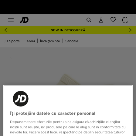
NEW IN DESCOPERĂ
JD Sports
Femei
Încălțăminte
Sandale
Îți protejăm datele cu caracter personal
Depunem toate eforturile pentru a ne asigura că achizițiile clienților
noștri sunt reușite, iar produsele pe care le aleg sunt în conformitate cu
nevoile lor. Facem acest lucru respectând pe deplin securitatea tuturor