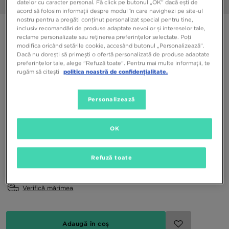
datelor cu caracter personal. Fă click pe butonul „OK” dacă ești de
1/6
acord să folosim informații despre modul în care navighezi pe site-ul
nostru pentru a pregăti conținut personalizat special pentru tine,
CROCS CLASSIC CRUSH CLOG
inclusiv recomandări de produse adaptate nevoilor și intereselor tale,
reclame personalizate sau reținerea preferințelor selectate. Poți
modifica oricând setările cookie, accesând butonul „Personalizează”.
Dacă nu dorești să primești o ofertă personalizată de produse adaptate
179,99 RON
preferințelor tale, alege "Refuză toate". Pentru mai multe informații, te
rugăm să citești
politica noastră de confidențialitate.
Culori Disponibile
Bej
Personalizează
Alege mărimea
OK
EU
US
Refuză toate
36-37
37-38
38-39
39-40
41-42
Verifică mărimea
Adaugă în coș