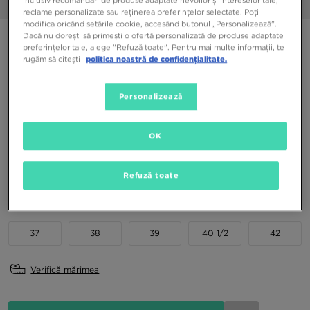
1/6
reclame personalizate sau reținerea preferințelor selectate. Poți
modifica oricând setările cookie, accesând butonul „Personalizează”.
Dacă nu dorești să primești o ofertă personalizată de produse adaptate
ADIDAS ADILETTE 22
preferințelor tale, alege "Refuză toate". Pentru mai multe informații, te
rugăm să citești
politica noastră de confidențialitate.
269,99 RON
329,99 RON
-18%
(Prețul inițial)
Personalizează
Culori Disponibile
OK
Alege mărimea
Refuză toate
EU
US
37
38
39
40 1/2
42
Verifică mărimea