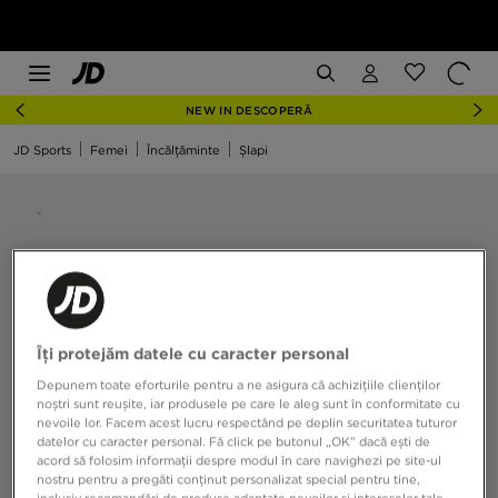
NEW IN DESCOPERĂ
JD Sports
Femei
Încălțăminte
Șlapi
Îți protejăm datele cu caracter personal
Depunem toate eforturile pentru a ne asigura că achizițiile clienților
noștri sunt reușite, iar produsele pe care le aleg sunt în conformitate cu
nevoile lor. Facem acest lucru respectând pe deplin securitatea tuturor
datelor cu caracter personal. Fă click pe butonul „OK” dacă ești de
acord să folosim informații despre modul în care navighezi pe site-ul
nostru pentru a pregăti conținut personalizat special pentru tine,
inclusiv recomandări de produse adaptate nevoilor și intereselor tale,