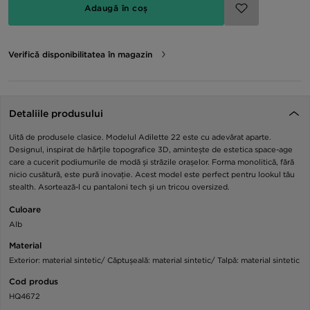
Adaugă în coș
Verifică disponibilitatea în magazin
Detaliile produsului
Uită de produsele clasice. Modelul Adilette 22 este cu adevărat aparte.
Designul, inspirat de hărțile topografice 3D, amintește de estetica space-age
care a cucerit podiumurile de modă și străzile orașelor. Forma monolitică, fără
nicio cusătură, este pură inovație. Acest model este perfect pentru lookul tău
stealth. Asortează-l cu pantaloni tech și un tricou oversized.
Culoare
Alb
Material
Exterior: material sintetic/ Căptușeală: material sintetic/ Talpă: material sintetic
Cod produs
HQ4672