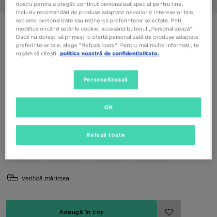
1/6
nostru pentru a pregăti conținut personalizat special pentru tine,
inclusiv recomandări de produse adaptate nevoilor și intereselor tale,
reclame personalizate sau reținerea preferințelor selectate. Poți
ADIDAS CORE ADILETTE SHOWER SLIDES
modifica oricând setările cookie, accesând butonul „Personalizează”.
Dacă nu dorești să primești o ofertă personalizată de produse adaptate
preferințelor tale, alege "Refuză toate". Pentru mai multe informații, te
139,99 RON
rugăm să citești
politica noastră de confidențialitate.
Culori Disponibile
Personalizează
Argintiu
OK
Alege mărimea
EU
US
Refuză toate
37
38
39
40,5
Verifică mărimea
Adaugă în coș