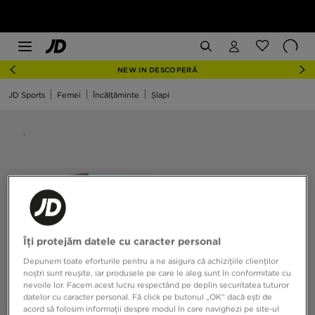
NEW IN DESCOPERĂ
JD Sports
Femei
Încălțăminte
Șlapi
Îți protejăm datele cu caracter personal
Depunem toate eforturile pentru a ne asigura că achizițiile clienților
noștri sunt reușite, iar produsele pe care le aleg sunt în conformitate cu
nevoile lor. Facem acest lucru respectând pe deplin securitatea tuturor
datelor cu caracter personal. Fă click pe butonul „OK” dacă ești de
acord să folosim informații despre modul în care navighezi pe site-ul