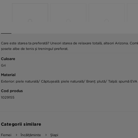
Care este starea ta preferată? Uneori starea de relaxare totală, alteori Arizona. Co
șosete albe de tenis și treningul preferat.
Culoare
Gri
Material
Exterior: piele naturală/ Căptușeală: piele naturală/ Branț: plută/ Talpă: spumă EVA
Cod produs
1029155
Categorii similare
Femei
Încălțăminte
Șlapi