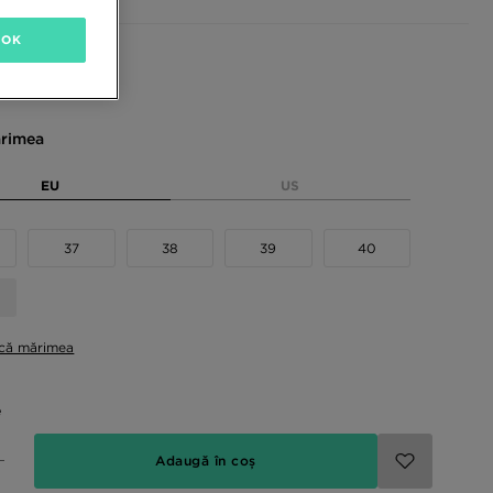
OK
sponibile
rimea
EU
US
37
38
39
40
ică mărimea
e
Adaugă în coș