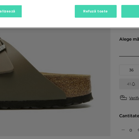
alizează
Refuză toate
Culori di
Gri
Alege mă
36
41
Verif
Cantitat