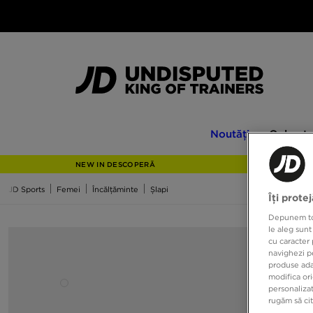
Noutăți
Only
Noutăți
Only at
at
JD
NEW IN DESCOPERĂ
JD Sports
Femei
Încălțăminte
Șlapi
Îți prote
Depunem toat
le aleg sunt
cu caracter 
navighezi pe
produse adap
modifica ori
personalizat
rugăm să ci