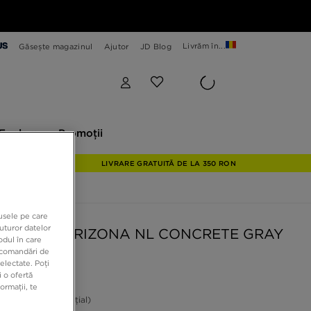
Livrăm în...
Găsește magazinul
Ajutor
JD Blog
plore
Promoții
Explore
Promoții
LIVRARE GRATUITĂ DE LA 350 RON
dusele pe care
uturor datelor
ENSTOCK ARIZONA NL CONCRETE GRAY
odul în care
recomandări de
electate. Poți
 o ofertă
9 RON
ormații, te
ON
-20%
(Prețul inițial)