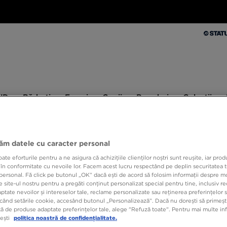
Bărbați
Femei
Copii
Branduri
Colecții
Ex
 JD
Bărbați
Femei
Copii
Branduri
Colecții
10% CASHBACK LA PRIMA ACHIZIȚIE CU JD STATUS
jăm datele cu caracter personal
e eforturile pentru a ne asigura că achizițiile clienților noștri sunt reușite, iar pro
 în conformitate cu nevoile lor. Facem acest lucru respectând pe deplin securitatea t
BIRK
personal. Fă click pe butonul „OK” dacă ești de acord să folosim informații despre m
 site-ul nostru pentru a pregăti conținut personalizat special pentru tine, inclusiv 
tate nevoilor și intereselor tale, reclame personalizate sau reținerea preferințelor s
când setările cookie, accesând butonul „Personalizează”. Dacă nu dorești să primești
479,9
ă de produse adaptate preferințelor tale, alege "Refuză toate". Pentru mai multe inf
tești
politica noastră de confidențialitate.
599,99 R