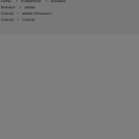
Femei
Încălțăminte
Sneakers
Branduri
adidas
Colecții
adidas Climacool 1
Colecții
Colecții