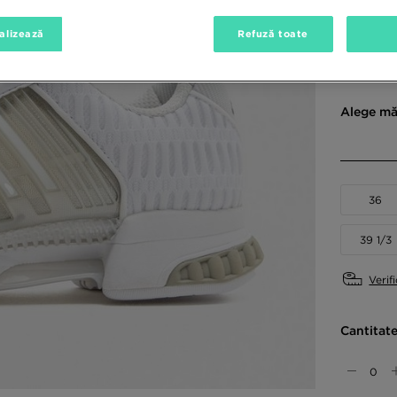
alizează
Refuză toate
Culori di
Alb
Alege mă
36
39 1/3
Verif
Cantitat