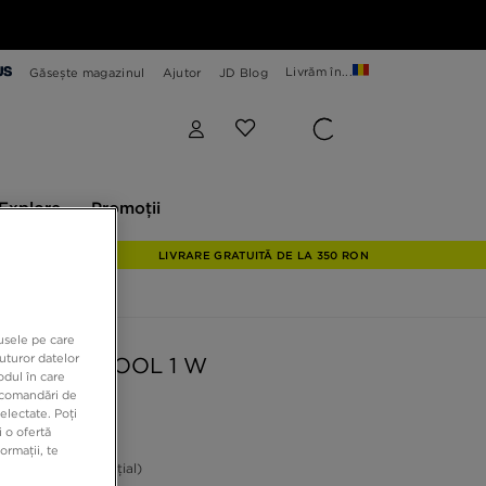
Livrăm în...
Găsește magazinul
Ajutor
JD Blog
plore
Promoții
Explore
Promoții
LIVRARE GRATUITĂ DE LA 350 RON
dusele pe care
uturor datelor
S CLIMACOOL 1 W
odul în care
recomandări de
electate. Poți
 o ofertă
9 RON
ormații, te
ON
-39%
(Prețul inițial)