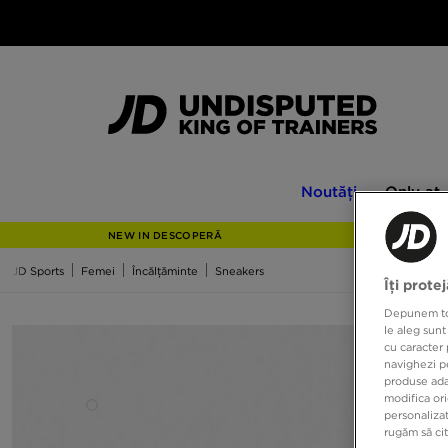
Noutăți
Only
Noutăți
Only at
at
JD
NEW IN DESCOPERĂ
JD Sports
Femei
Încălțăminte
Sneakers
Îți prote
Depunem toat
le aleg sunt
cu caracter 
navighezi pe
produse adap
modifica ori
personalizat
rugăm să ci