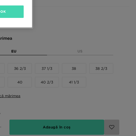
OK
sponibile
rimea
EU
US
36 2/3
37 1/3
38
38 2/3
40
40 2/3
41 1/3
ică mărimea
e
Adaugă în coș