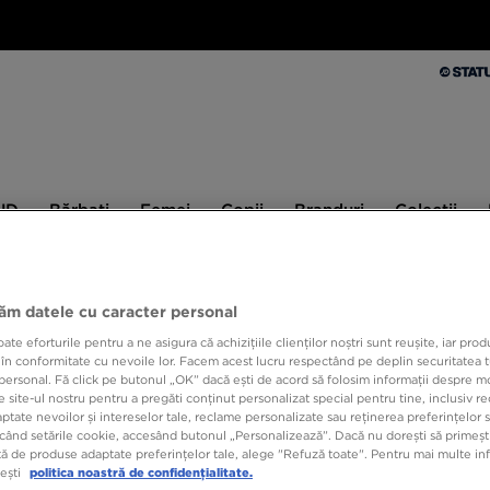
Bărbați
Femei
Copii
Branduri
Colecții
Ex
 JD
Bărbați
Femei
Copii
Branduri
Colecții
10% CASHBACK LA PRIMA ACHIZIȚIE CU JD STATUS
jăm datele cu caracter personal
e eforturile pentru a ne asigura că achizițiile clienților noștri sunt reușite, iar pro
 în conformitate cu nevoile lor. Facem acest lucru respectând pe deplin securitatea t
ADIDA
personal. Fă click pe butonul „OK” dacă ești de acord să folosim informații despre m
 site-ul nostru pentru a pregăti conținut personalizat special pentru tine, inclusiv 
tate nevoilor și intereselor tale, reclame personalizate sau reținerea preferințelor s
când setările cookie, accesând butonul „Personalizează”. Dacă nu dorești să primești
429,9
ă de produse adaptate preferințelor tale, alege "Refuză toate". Pentru mai multe inf
699,99 R
tești
politica noastră de confidențialitate.