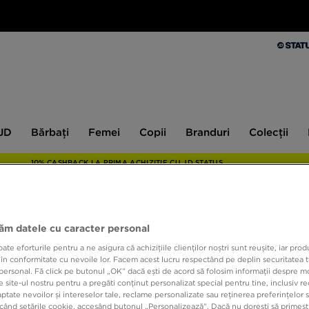
Bărbați
Femei
Copii
Branduri
Colecții
Ex
 JD
Bărbați
Femei
Copii
Branduri
Colecții
10% CASHBACK LA PRIMA ACHIZIȚIE CU JD STATUS
jăm datele cu caracter personal
NIKE
e eforturile pentru a ne asigura că achizițiile clienților noștri sunt reușite, iar pro
 în conformitate cu nevoile lor. Facem acest lucru respectând pe deplin securitatea t
personal. Fă click pe butonul „OK” dacă ești de acord să folosim informații despre m
429,9
 site-ul nostru pentru a pregăti conținut personalizat special pentru tine, inclusiv 
tate nevoilor și intereselor tale, reclame personalizate sau reținerea preferințelor s
când setările cookie, accesând butonul „Personalizează”. Dacă nu dorești să primești