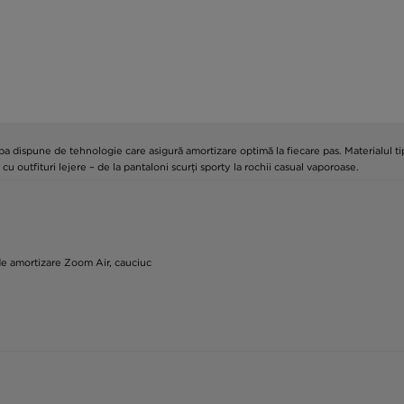
dispune de tehnologie care asigură amortizare optimă la fiecare pas. Materialul tip pl
 cu outfituri lejere – de la pantaloni scurți sporty la rochii casual vaporoase.
m de amortizare Zoom Air, cauciuc