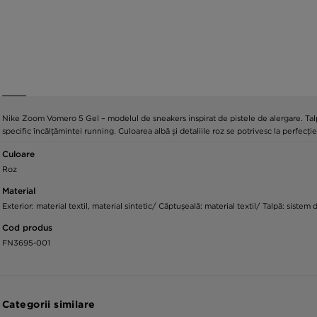
Nike Zoom Vomero 5 Gel – modelul de sneakers inspirat de pistele de alergare. Talpa 
specific încălțămintei running. Culoarea albă și detaliile roz se potrivesc la perfecție
Culoare
Roz
Material
Exterior: material textil, material sintetic/ Căptușeală: material textil/ Talpă: siste
Cod produs
FN3695-001
Categorii similare