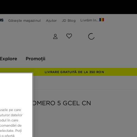
Livrăm în...
Găsește magazinul
Ajutor
JD Blog
plore
Promoții
Explore
Promoții
LIVRARE GRATUITĂ DE LA 350 RON
 W ZOOM VOMERO 5 GCEL CN
dusele pe care
uturor datelor
odul în care
9 RON
recomandări de
electate. Poți
 o ofertă