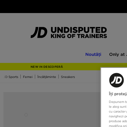
Noutăți
Only
Noutăți
Only at
at
JD
NEW IN DESCOPERĂ
JD Sports
Femei
Încălțăminte
Sneakers
Îți prote
Depunem toat
le aleg sunt
cu caracter 
navighezi pe
produse adap
modifica ori