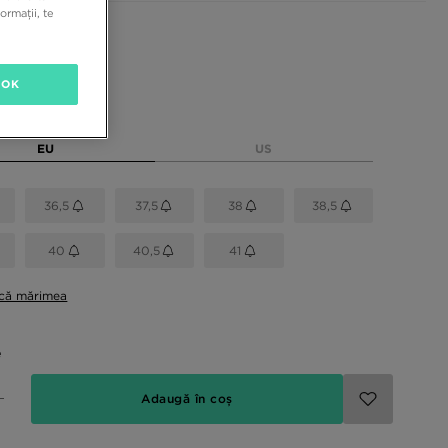
ormații, te
sponibile
OK
rimea
EU
US
36,5
37,5
38
38,5
40
40,5
41
ică mărimea
e
Adaugă în coș