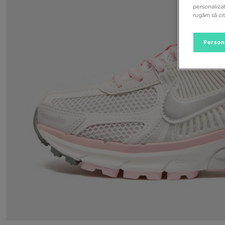
personalizat
rugăm să ci
Person