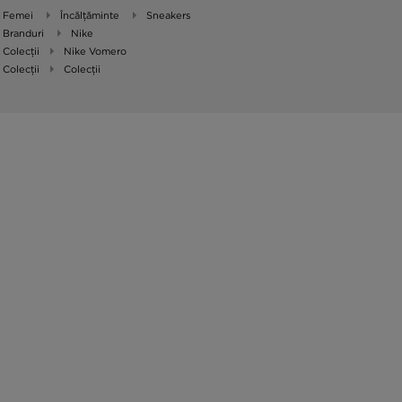
Femei
Încălțăminte
Sneakers
Branduri
Nike
Colecții
Nike Vomero
Colecții
Colecții