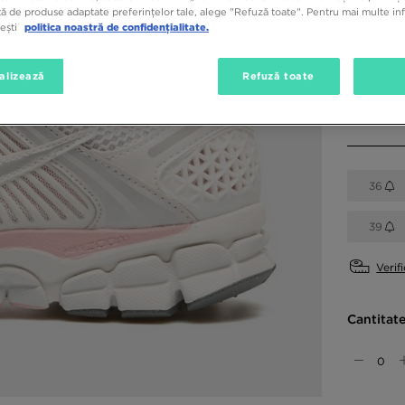
ă de produse adaptate preferințelor tale, alege "Refuză toate". Pentru mai multe inf
tești
politica noastră de confidențialitate.
Culori di
Roz
alizează
Refuză toate
Alege mă
36
39
Verif
Cantitat