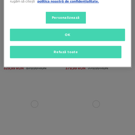
rugăm să citești
politica noastră de confidențialitate.
Personalizează
OK
Refuză toate
NEW BALANCE 1000
NEW BALANCE 1000
529,99 RON
879,99 RON
379,99 RON
779,99 RON