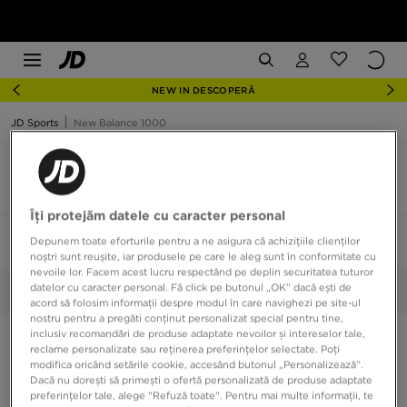
NEW IN DESCOPERĂ
JD Sports
New Balance 1000
New Balance 1000 mărime 38,5
4 produse
Îți protejăm datele cu caracter personal
Sortează:
Recomandate
Filtrează
Depunem toate eforturile pentru a ne asigura că achizițiile clienților
1
noștri sunt reușite, iar produsele pe care le aleg sunt în conformitate cu
nevoile lor. Facem acest lucru respectând pe deplin securitatea tuturor
datelor cu caracter personal. Fă click pe butonul „OK” dacă ești de
38,5
Selectate:
Șterge
acord să folosim informații despre modul în care navighezi pe site-ul
nostru pentru a pregăti conținut personalizat special pentru tine,
inclusiv recomandări de produse adaptate nevoilor și intereselor tale,
reclame personalizate sau reținerea preferințelor selectate. Poți
modifica oricând setările cookie, accesând butonul „Personalizează”.
Dacă nu dorești să primești o ofertă personalizată de produse adaptate
preferințelor tale, alege "Refuză toate". Pentru mai multe informații, te