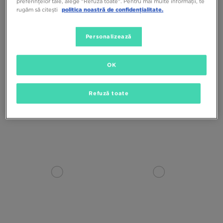
preferințelor tale, alege "Refuză toate". Pentru mai multe informații, te
rugăm să citești
politica noastră de confidențialitate.
Personalizează
OK
NIKE WMNS FIELD GENERAL SUEDE
NIKE FIELD GENERAL BG
Refuză toate
259,99 RON
549,99 RON
199,99 RON
379,99 RON