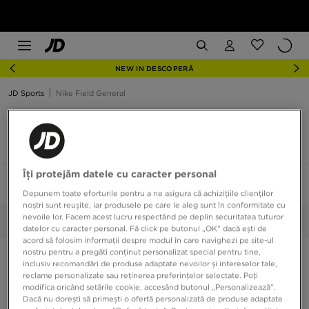
NEW IN DESCOPERĂ
JD Sports
Nike Field General
Nike Field General mărime 39
4 produse
Îți protejăm datele cu caracter personal
Sortează:
Recomandate
Filtrează
1
Depunem toate eforturile pentru a ne asigura că achizițiile clienților
noștri sunt reușite, iar produsele pe care le aleg sunt în conformitate cu
nevoile lor. Facem acest lucru respectând pe deplin securitatea tuturor
39
Selectate:
Șterge
datelor cu caracter personal. Fă click pe butonul „OK” dacă ești de
acord să folosim informații despre modul în care navighezi pe site-ul
nostru pentru a pregăti conținut personalizat special pentru tine,
inclusiv recomandări de produse adaptate nevoilor și intereselor tale,
reclame personalizate sau reținerea preferințelor selectate. Poți
modifica oricând setările cookie, accesând butonul „Personalizează”.
Dacă nu dorești să primești o ofertă personalizată de produse adaptate