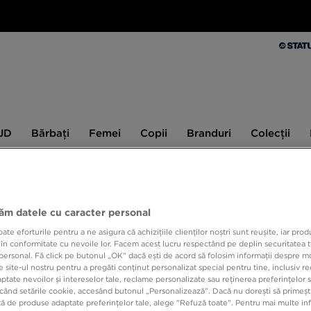
Bărbați
Femei
Copii
Branduri
Colecții
Ex
 JD
Bărbați
Femei
Copii
Branduri
Colecții
10% CASHBACK LA PRIMA ACHIZIȚIE CU JD STATUS
jăm datele cu caracter personal
e eforturile pentru a ne asigura că achizițiile clienților noștri sunt reușite, iar pro
8yrs
 în conformitate cu nevoile lor. Facem acest lucru respectând pe deplin securitatea t
personal. Fă click pe butonul „OK” dacă ești de acord să folosim informații despre m
 site-ul nostru pentru a pregăti conținut personalizat special pentru tine, inclusiv 
tate nevoilor și intereselor tale, reclame personalizate sau reținerea preferințelor s
când setările cookie, accesând butonul „Personalizează”. Dacă nu dorești să primești
ă de produse adaptate preferințelor tale, alege "Refuză toate". Pentru mai multe inf