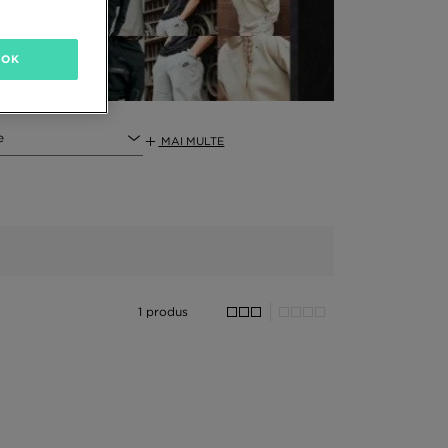
OK
e
MAI MULTE
1 produs