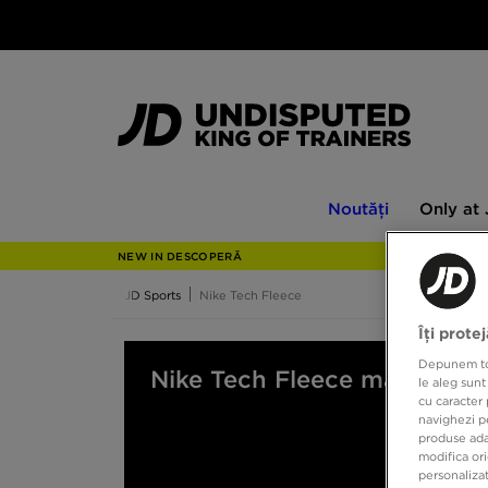
Noutăți
Only
Noutăți
Only at
at
JD
NEW IN DESCOPERĂ
JD Sports
Nike Tech Fleece
Îți prote
Depunem toat
Nike Tech Fleece mărime 7-
le aleg sunt
cu caracter 
navighezi pe
produse adap
modifica ori
personalizat