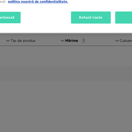
tești
politica noastră de confidențialitate.
alizează
Refuză toate
Tip de produs
Mărime
1
Culoar