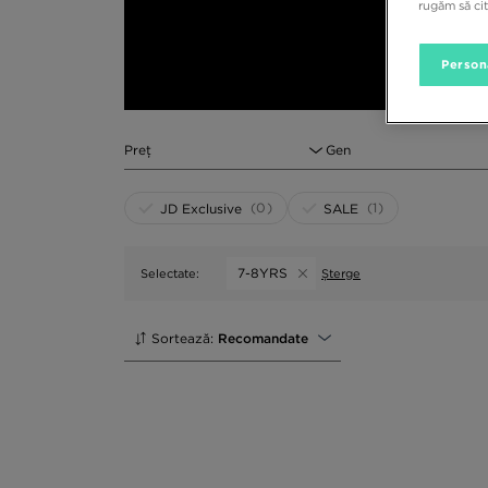
rugăm să ci
Person
Preț
Gen
(0)
(1)
JD Exclusive
SALE
7-8YRS
Selectate:
Șterge
Sortează:
Recomandate