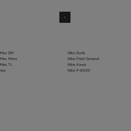
1
r Max DN
Nike Dunk
r Max Moto
Nike Field General
 Max TL
Nike Kawa
rtez
Nike P-6000
e Nike dama
Pantaloni scurti Nike dama
i Nike dama
Sosete Nike dama
Nike barbati
Black Friday Nike
ke
Geci barbati Nike
ke barbati
Geci dama Nike
i Nike
Bluza Nike dama neagra