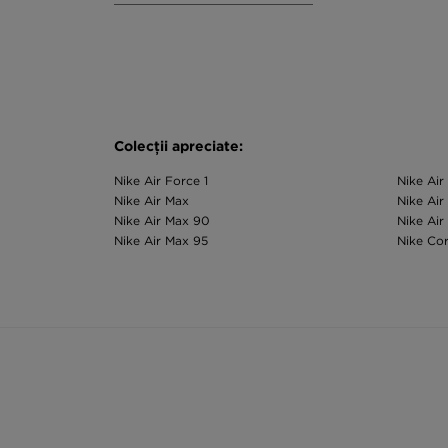
Colecții apreciate:
Nike Air Force 1
Nike Ai
Nike Air Max
Nike Ai
Nike Air Max 90
Nike Air
Nike Air Max 95
Nike Co
Categorii apreciate:
Adidasi Nike dama
Hanorac
Pantaloni Nike copii
Pantalon
Bluze Nike copii
Pantofi 
Tricouri Nike bărbați
Sepci Ni
Pantaloni Nike bărbați
Haine Ni
Geci de iarnă Nike bărbați
Rucsacur