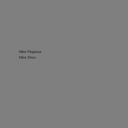
Nike Pegasus
Nike Shox
Geanta Nike
adidasi Nike
Haine Nike
Geaca Nike
Haine Nike copii
Hanorac Nike bărbați