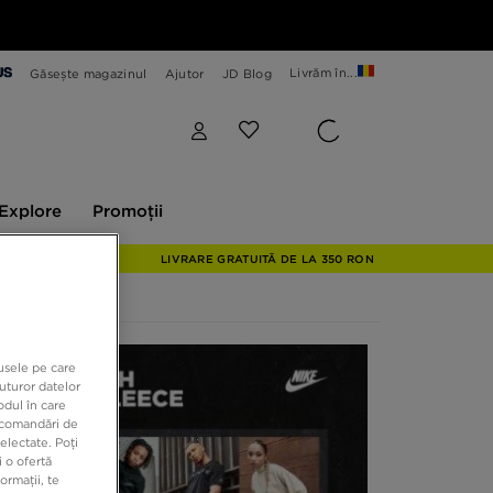
Livrăm în...
Găsește magazinul
Ajutor
JD Blog
plore
Promoții
Explore
Promoții
LIVRARE GRATUITĂ DE LA 350 RON
dusele pe care
uturor datelor
odul în care
recomandări de
electate. Poți
 o ofertă
ormații, te