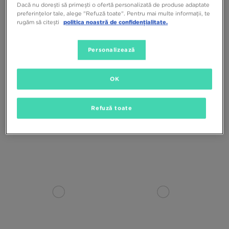
Dacă nu dorești să primești o ofertă personalizată de produse adaptate
preferințelor tale, alege "Refuză toate". Pentru mai multe informații, te
rugăm să citești
politica noastră de confidențialitate.
Personalizează
OK
NIKE COLANȚI GIRLS' PRO TIGHTS
NIKE MAIOU PRO SWOOSH
Refuză toate
G
BUSTIERĂ SPORT G
109,99 RON
169,99 RON
169,99 RON