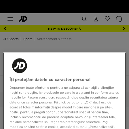
NEW IN DESCOPERĂ
JD Sports
Sport
Antrenament și fitness
Echipament și accesorii pentru antrenament și
fitness Copii
8 produse
Îți protejăm datele cu caracter personal
Sortează:
Recomandate
Filtrează
1
Depunem toate eforturile pentru a ne asigura că achizițiile clienților
noștri sunt reușite, iar produsele pe care le aleg sunt în conformitate cu
nevoile lor. Facem acest lucru respectând pe deplin securitatea tuturor
Copii
Selectate:
Șterge
datelor cu caracter personal. Fă click pe butonul „OK” dacă ești de
acord să folosim informații despre modul în care navighezi pe site-ul
nostru pentru a pregăti conținut personalizat special pentru tine,
inclusiv recomandări de produse adaptate nevoilor și intereselor tale,
reclame personalizate sau reținerea preferințelor selectate. Poți
modifica oricând setările cookie, accesând butonul „Personalizează”.