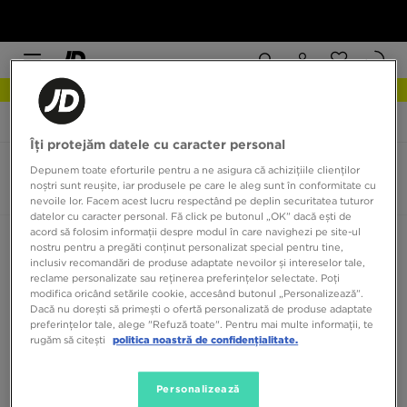
NEW IN DESCOPERĂ
JD Sports
adidas Response CL
Îți protejăm datele cu caracter personal
adidas Response CL
Depunem toate eforturile pentru a ne asigura că achizițiile clienților
noștri sunt reușite, iar produsele pe care le aleg sunt în conformitate cu
0 produse
nevoile lor. Facem acest lucru respectând pe deplin securitatea tuturor
datelor cu caracter personal. Fă click pe butonul „OK” dacă ești de
acord să folosim informații despre modul în care navighezi pe site-ul
Sortează:
Recomandate
Filtrează
nostru pentru a pregăti conținut personalizat special pentru tine,
inclusiv recomandări de produse adaptate nevoilor și intereselor tale,
reclame personalizate sau reținerea preferințelor selectate. Poți
modifica oricând setările cookie, accesând butonul „Personalizează”.
Dacă nu dorești să primești o ofertă personalizată de produse adaptate
preferințelor tale, alege "Refuză toate". Pentru mai multe informații, te
rugăm să citești
politica noastră de confidențialitate.
Niciun produs de afișat
Personalizează