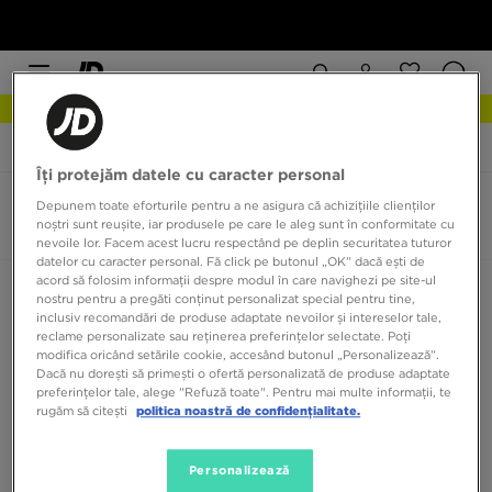
NEW IN DESCOPERĂ
JD Sports
adidas ZX Flux
Îți protejăm datele cu caracter personal
adidas ZX Flux
Depunem toate eforturile pentru a ne asigura că achizițiile clienților
noștri sunt reușite, iar produsele pe care le aleg sunt în conformitate cu
0 produse
nevoile lor. Facem acest lucru respectând pe deplin securitatea tuturor
datelor cu caracter personal. Fă click pe butonul „OK” dacă ești de
acord să folosim informații despre modul în care navighezi pe site-ul
Sortează:
Recomandate
Filtrează
nostru pentru a pregăti conținut personalizat special pentru tine,
inclusiv recomandări de produse adaptate nevoilor și intereselor tale,
reclame personalizate sau reținerea preferințelor selectate. Poți
modifica oricând setările cookie, accesând butonul „Personalizează”.
Dacă nu dorești să primești o ofertă personalizată de produse adaptate
preferințelor tale, alege "Refuză toate". Pentru mai multe informații, te
rugăm să citești
politica noastră de confidențialitate.
Niciun produs de afișat
Personalizează