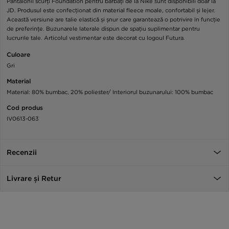
Pantalonii scurți Foundation pentru bărbați de la Nike sunt disponibili doar la
JD. Produsul este confecționat din material fleece moale, confortabil și lejer.
Această versiune are talie elastică și șnur care garantează o potrivire în funcție
de preferințe. Buzunarele laterale dispun de spațiu suplimentar pentru
lucrurile tale. Articolul vestimentar este decorat cu logoul Futura.
Culoare
Gri
Material
Material: 80% bumbac, 20% poliester/ Interiorul buzunarului: 100% bumbac
Cod produs
IV0613-063
Recenzii
Livrare și Retur