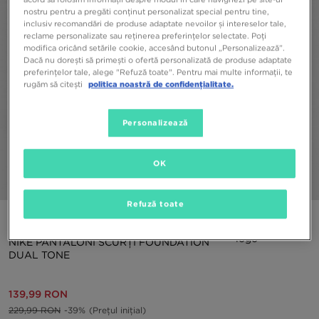
nostru pentru a pregăti conținut personalizat special pentru tine,
inclusiv recomandări de produse adaptate nevoilor și intereselor tale,
reclame personalizate sau reținerea preferințelor selectate. Poți
modifica oricând setările cookie, accesând butonul „Personalizează”.
Dacă nu dorești să primești o ofertă personalizată de produse adaptate
preferințelor tale, alege "Refuză toate". Pentru mai multe informații, te
rugăm să citești
politica noastră de confidențialitate.
Personalizează
OK
1/4
Refuză toate
ONLY AT JD
NIKE PANTALONI SCURȚI FOUNDATION
DUAL TONE
139,99 RON
229,99 RON
-39%
(Prețul inițial)