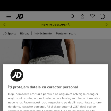
NEW IN DESCOPERĂ
JD Sports
Bărbați
Îmbrăcăminte
Pantaloni scurți
Îți protejăm datele cu caracter personal
Depunem toate eforturile pentru a ne asigura că achizițiile clienților
noștri sunt reușite, iar produsele pe care le aleg sunt în conformitate cu
nevoile lor. Facem acest lucru respectând pe deplin securitatea tuturor
datelor cu caracter personal. Fă click pe butonul „OK” dacă ești de
acord să folosim informații despre modul în care navighezi pe site-ul