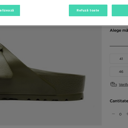
Culori di
alizează
Refuză toate
Alege mă
41
46
Verif
Cantitat