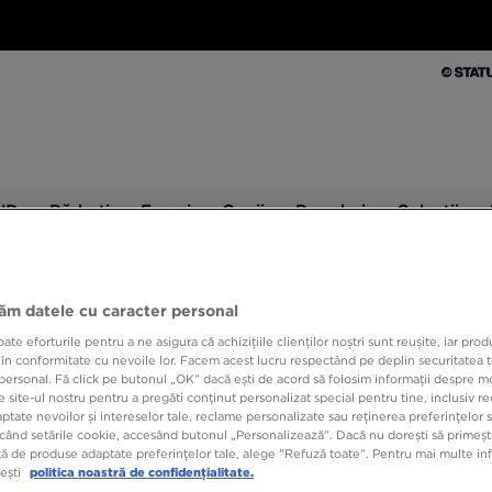
Bărbați
Femei
Copii
Branduri
Colecții
Ex
 JD
Bărbați
Femei
Copii
Branduri
Colecții
10% CASHBACK LA PRIMA ACHIZIȚIE CU JD STATUS
jăm datele cu caracter personal
e eforturile pentru a ne asigura că achizițiile clienților noștri sunt reușite, iar pro
 în conformitate cu nevoile lor. Facem acest lucru respectând pe deplin securitatea t
BIRK
personal. Fă click pe butonul „OK” dacă ești de acord să folosim informații despre m
 site-ul nostru pentru a pregăti conținut personalizat special pentru tine, inclusiv 
tate nevoilor și intereselor tale, reclame personalizate sau reținerea preferințelor s
când setările cookie, accesând butonul „Personalizează”. Dacă nu dorești să primești
279,9
ă de produse adaptate preferințelor tale, alege "Refuză toate". Pentru mai multe inf
tești
politica noastră de confidențialitate.