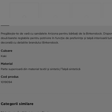
Pregătește-te de vară cu sandalele Arizona pentru bărbați de la Birkenstock. Dispon
două barete reglabile pentru potrivire în funcție de preferințe și talpă interioară t
decorată cu detaliile brandului Birkenstock.
Culoare
Kaki
Material
Parte superioară din material textil și sintetic/Talpă sintetică
Cod produs
1019094
Categorii similare