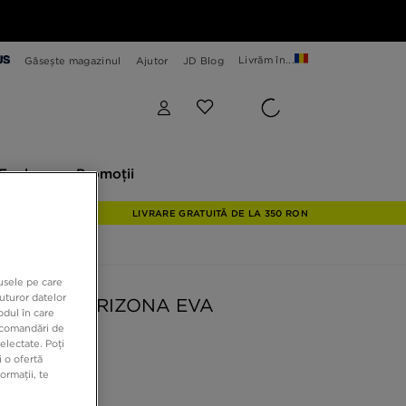
Livrăm în...
Găsește magazinul
Ajutor
JD Blog
plore
Promoții
Explore
Promoții
LIVRARE GRATUITĂ DE LA 350 RON
dusele pe care
uturor datelor
ENSTOCK ARIZONA EVA
odul în care
recomandări de
electate. Poți
 o ofertă
9 RON
ormații, te