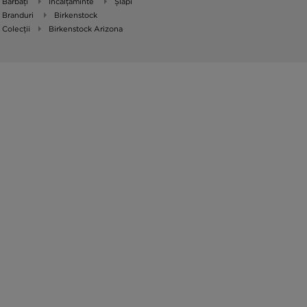
Bărbați
Încălțăminte
Șlapi
Branduri
Birkenstock
Colecții
Birkenstock Arizona