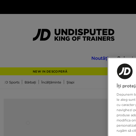
Noutăți
Only
Noutăți
Only at
at
JD
NEW IN DESCOPERĂ
JD Sports
Bărbați
Încălțăminte
Șlapi
Îți prote
Depunem toat
le aleg sunt
cu caracter 
navighezi pe
produse adap
modifica ori
personalizat
rugăm să ci