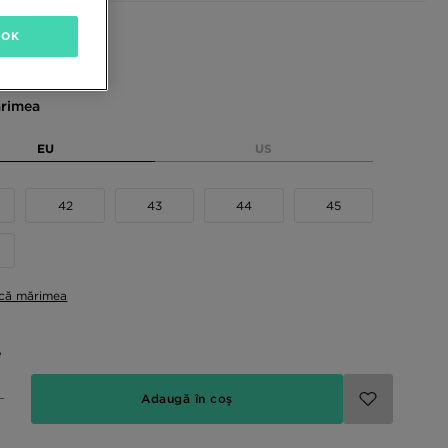
sponibile
OK
rimea
EU
US
42
43
44
45
ică mărimea
e
Adaugă în coș