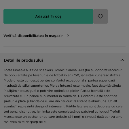
Adaugă în coș
Verifică disponibilitatea în magazin
Detaliile produsului
Toată lumea a auzit de sneakerșii iconici Samba. Aceștia au doborât recorduri
de popularitate pe terenurile de fotbal în anii '50, iar astăzi cuceresc străzile.
Modelul este cunoscut pentru confortul excepțional și partea superioară
inspirată de stilul suporterilor. Pielea întoarsă este moale, fapt datorită căruia
încălțămintea asigură o potrivire optimă pe picior. Partea frontală este
prevăzută cu un panou suplimentar în formă de T. Confortul este sporit de
șireturile plate și banda de rulare din cauciuc rezistent la abraziune. Un alt
avantaj îl reprezintă designul interesant. Părțile laterale sunt decorate cu cele
trei benzi distinctive, iar limba este completată de patch-ul cu logoul Trefoil.
Acesta este un bestseller pe care trebuie să-l porți o singură dată pentru a nu
mai vrea să te desparți de el.