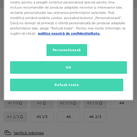
1/6
nostru pentru a pregăti conținut personalizat special pentru tine,
inclusiv recomandări de produse adaptate nevoilor și intereselor tale,
reclame personalizate sau reținerea preferințelor selectate. Poți
ADIDAS SAMBA XLG
modifica oricând setările cookie, accesând butonul „Personalizează”.
Dacă nu dorești să primești o ofertă personalizată de produse adaptate
preferințelor tale, alege "Refuză toate". Pentru mai multe informații, te
349,99 RON
rugăm să citești
politica noastră de confidențialitate.
649,99 RON
-46%
(Prețul inițial)
Personalizează
Culori Disponibile
OK
Alege mărimea
Refuză toate
EU
US
41 1/3
42
42 2/3
43 1/3
44
44 2/3
45 1/3
46
46 2/3
Verifică mărimea