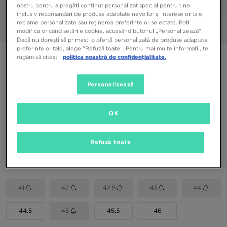
1/6
nostru pentru a pregăti conținut personalizat special pentru tine,
inclusiv recomandări de produse adaptate nevoilor și intereselor tale,
reclame personalizate sau reținerea preferințelor selectate. Poți
Poze
360°
modifica oricând setările cookie, accesând butonul „Personalizează”.
Dacă nu dorești să primești o ofertă personalizată de produse adaptate
preferințelor tale, alege "Refuză toate". Pentru mai multe informații, te
NIKE P-6000
rugăm să citești
politica noastră de confidențialitate.
549,99 RON
Personalizează
Culori Disponibile
OK
Gri
Alege mărimea
Refuză toate
EU
US
41
42
42,5
43
44
44,5
45
45,5
46