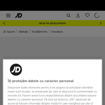
NEW IN DESCOPERĂ
JD Sports
Bărbați
Încălțăminte
Sneakers
Îți protejăm datele cu caracter personal
Depunem toate eforturile pentru a ne asigura că achizițiile clienților
noștri sunt reușite, iar produsele pe care le aleg sunt în conformitate cu
nevoile lor. Facem acest lucru respectând pe deplin securitatea tuturor
datelor cu caracter personal. Fă click pe butonul „OK” dacă ești de
acord să folosim informații despre modul în care navighezi pe site-ul