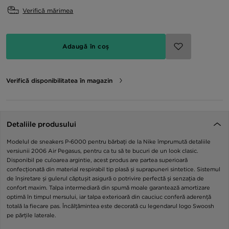
Verifică mărimea
Adaugă în coș
Verifică disponibilitatea în magazin
Detaliile produsului
Modelul de sneakers P-6000 pentru bărbați de la Nike împrumută detaliile
versiunii 2006 Air Pegasus, pentru ca tu să te bucuri de un look clasic.
Disponibil pe culoarea argintie, acest produs are partea superioară
confecționată din material respirabil tip plasă și suprapuneri sintetice. Sistemul
de înșiretare și gulerul căptușit asigură o potrivire perfectă și senzația de
confort maxim. Talpa intermediară din spumă moale garantează amortizare
optimă în timpul mersului, iar talpa exterioară din cauciuc conferă aderență
totală la fiecare pas. Încălțămintea este decorată cu legendarul logo Swoosh
pe părțile laterale.