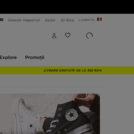
Livrăm în...
Găsește magazinul
Ajutor
JD Blog
plore
Promoții
Explore
Promoții
LIVRARE GRATUITĂ DE LA 350 RON
te