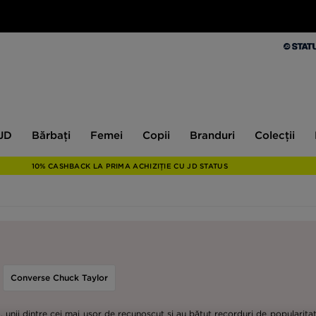
Bărbați
Femei
Copii
Branduri
Colecții
Ex
 JD
Bărbați
Femei
Copii
Branduri
Colecții
10% CASHBACK LA PRIMA ACHIZIȚIE CU JD STATUS
Converse Chuck Taylor
lă, unii dintre cei mai ușor de recunoscut și au bătut recorduri de popularita