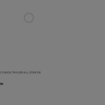
zi
și
ta
 o
re
de
 o
 o
ât
in
 CHUCK TAYLOR ALL STAR OX
ON