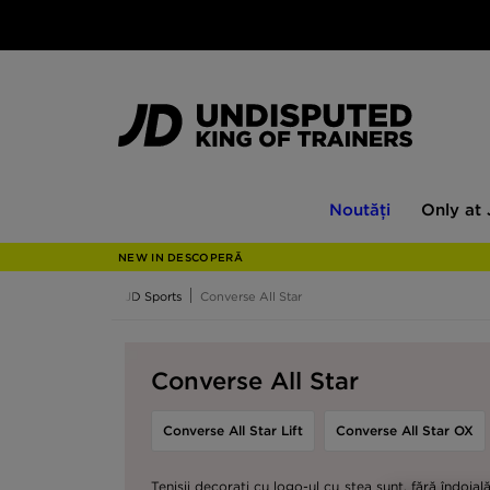
Noutăți
Only
Noutăți
Only at
at
JD
NEW IN DESCOPERĂ
JD Sports
Converse All Star
Converse All Star
Converse All Star Lift
Converse All Star OX
Tenișii decorați cu logo-ul cu stea sunt, fără îndoia