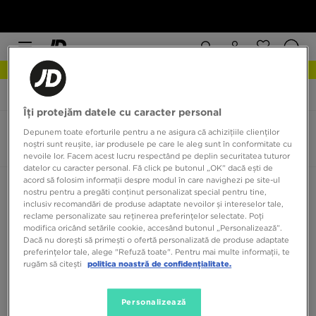
NEW IN DESCOPERĂ
JD Sports
Converse All Star Core
Îți protejăm datele cu caracter personal
Converse All Star Core
Depunem toate eforturile pentru a ne asigura că achizițiile clienților
noștri sunt reușite, iar produsele pe care le aleg sunt în conformitate cu
0 produse
nevoile lor. Facem acest lucru respectând pe deplin securitatea tuturor
datelor cu caracter personal. Fă click pe butonul „OK” dacă ești de
acord să folosim informații despre modul în care navighezi pe site-ul
Sortează:
Recomandate
Filtrează
nostru pentru a pregăti conținut personalizat special pentru tine,
inclusiv recomandări de produse adaptate nevoilor și intereselor tale,
reclame personalizate sau reținerea preferințelor selectate. Poți
modifica oricând setările cookie, accesând butonul „Personalizează”.
Dacă nu dorești să primești o ofertă personalizată de produse adaptate
preferințelor tale, alege "Refuză toate". Pentru mai multe informații, te
rugăm să citești
politica noastră de confidențialitate.
Niciun produs de afișat
Personalizează