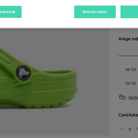
alizează
Refuză toate
Culori di
Alege mă
28-29
34-35
Verif
Cantitat