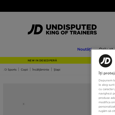
Noutăți
Only
Noutăți
Only at
at
JD
NEW IN DESCOPERĂ
JD Sports
Copii
Încălțăminte
Șlapi
Îți prote
Depunem toat
le aleg sunt
cu caracter 
navighezi pe
produse adap
modifica ori
personalizat
rugăm să ci