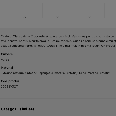
Modelul Classic de la Crocs este simplu și de efect. Versiunea pentru copii este co
față la spate, pentru a purta produsul ca pe sandale. Orificiile asigură o bună circul
adaugă culoarea trendy și logoul Crocs. Nimic mai mult, nimic mai puțin. Un produs 
Culoare
Verde
Material
Exterior: material sintetic/ Căptușeală: material sintetic/ Talpă: material sintetic
Cod produs
206991-30T
Categorii similare