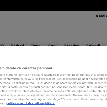
Bărbați
Femei
Copii
Branduri
Colecții
Ex
 JD
Bărbați
Femei
Copii
Branduri
Colecții
10% CASHBACK LA PRIMA ACHIZIȚIE CU JD STATUS
jăm datele cu caracter personal
e eforturile pentru a ne asigura că achizițiile clienților noștri sunt reușite, iar pro
 în conformitate cu nevoile lor. Facem acest lucru respectând pe deplin securitatea t
CROCS
personal. Fă click pe butonul „OK” dacă ești de acord să folosim informații despre m
 site-ul nostru pentru a pregăti conținut personalizat special pentru tine, inclusiv 
tate nevoilor și intereselor tale, reclame personalizate sau reținerea preferințelor s
139,9
când setările cookie, accesând butonul „Personalizează”. Dacă nu dorești să primești
ă de produse adaptate preferințelor tale, alege "Refuză toate". Pentru mai multe inf
209,99 R
tești
politica noastră de confidențialitate.