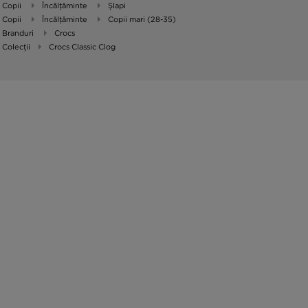
Copii
Încălțăminte
Șlapi
Copii
Încălțăminte
Copii mari (28-35)
Branduri
Crocs
Colecții
Crocs Classic Clog