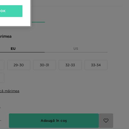
OK
sponibile
rimea
EU
US
29-30
30-31
32-33
33-34
ică mărimea
e
Adaugă în coș