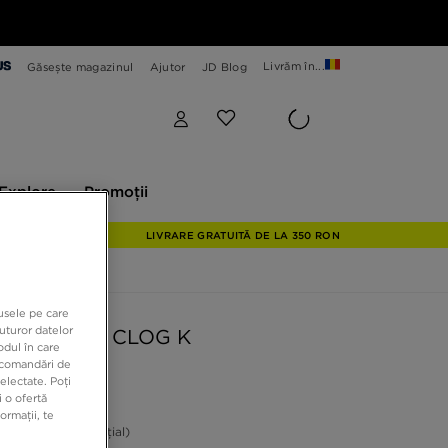
Livrăm în...
Găsește magazinul
Ajutor
JD Blog
plore
Promoții
Explore
Promoții
LIVRARE GRATUITĂ DE LA 350 RON
dusele pe care
uturor datelor
 CLASSIC CLOG K
odul în care
recomandări de
electate. Poți
9 RON
 o ofertă
ormații, te
ON
-33%
(Prețul inițial)