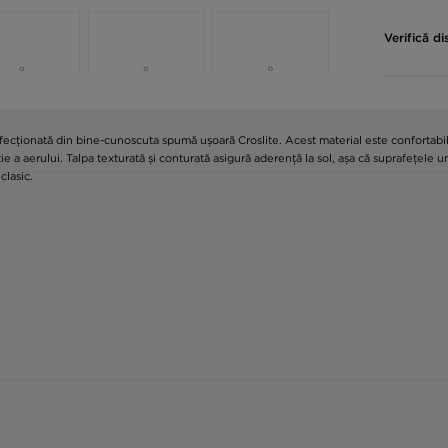
Verifică di
nfecționată din bine-cunoscuta spumă ușoară Croslite. Acest material este confortabi
ație a aerului. Talpa texturată și conturată asigură aderență la sol, așa că suprafețel
clasic.