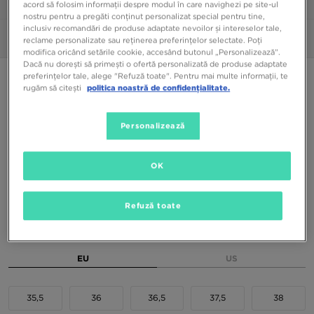
1/6
acord să folosim informații despre modul în care navighezi pe site-ul
nostru pentru a pregăti conținut personalizat special pentru tine,
inclusiv recomandări de produse adaptate nevoilor și intereselor tale,
Poze
360°
reclame personalizate sau reținerea preferințelor selectate. Poți
modifica oricând setările cookie, accesând butonul „Personalizează”.
Dacă nu dorești să primești o ofertă personalizată de produse adaptate
ONLY AT JD
preferințelor tale, alege "Refuză toate". Pentru mai multe informații, te
rugăm să citești
politica noastră de confidențialitate.
NIKE AIR MAX 95 BB BG JDSP
Personalizează
389,99 RON
699,99 RON
-44%
(Prețul inițial)
OK
Culori Disponibile
Refuză toate
Alege mărimea
EU
US
35,5
36
36,5
37,5
38