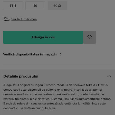
38,5
39
40
Verifică mărimea
Adaugă în coș
Verifică disponibilitatea în magazin
Detaliile produsului
Alege stilul original cu logoul Swoosh. Modelul de sneakers Nike Air Max 95
pentru copii este disponibil pe culorile gri și negru. Inspirat de anatomia
umană, această versiune are partea superioară în valuri, confecționată din
material tip plasă și piele sintetică. Sistemul Max Air asigură amortizare optimă.
Banda de rulare din cauciuc garantează aderență totală. Încălțămintea este
decorată cu semnătura brandului Nike.