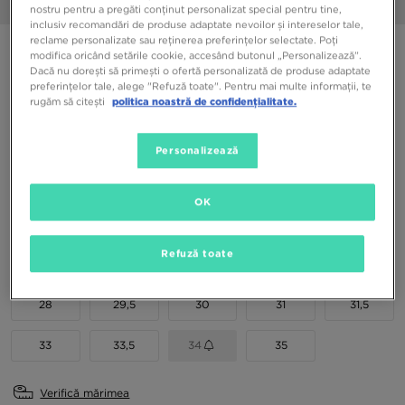
1/6
nostru pentru a pregăti conținut personalizat special pentru tine,
inclusiv recomandări de produse adaptate nevoilor și intereselor tale,
reclame personalizate sau reținerea preferințelor selectate. Poți
NIKE DUNK LOW
modifica oricând setările cookie, accesând butonul „Personalizează”.
Dacă nu dorești să primești o ofertă personalizată de produse adaptate
preferințelor tale, alege "Refuză toate". Pentru mai multe informații, te
299,99 RON
rugăm să citești
politica noastră de confidențialitate.
379,99 RON
-21%
(Prețul inițial)
Personalizează
Culori Disponibile
OK
Alege mărimea
EU
US
Refuză toate
28
29,5
30
31
31,5
33
33,5
34
35
Verifică mărimea