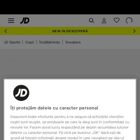
NEW IN DESCOPERĂ
JD Sports
Copii
Încălțăminte
Sneakers
Îți protejăm datele cu caracter personal
Depunem toate eforturile pentru a ne asigura că achizițiile clienților
noștri sunt reușite, iar produsele pe care le aleg sunt în conformitate cu
nevoile lor. Facem acest lucru respectând pe deplin securitatea tuturor
datelor cu caracter personal. Fă click pe butonul „OK” dacă ești de
acord să folosim informații despre modul în care navighezi pe site-ul