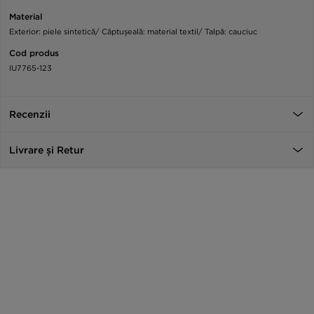
Material
Exterior: piele sintetică/ Căptușeală: material textil/ Talpă: cauciuc
Cod produs
IU7765-123
Recenzii
Livrare și Retur