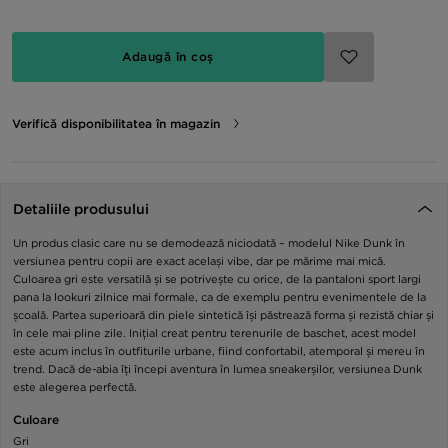
Adaugă în coș
Verifică disponibilitatea în magazin
Detaliile produsului
Un produs clasic care nu se demodează niciodată – modelul Nike Dunk în
versiunea pentru copii are exact același vibe, dar pe mărime mai mică.
Culoarea gri este versatilă și se potrivește cu orice, de la pantaloni sport largi
pana la lookuri zilnice mai formale, ca de exemplu pentru evenimentele de la
școală. Partea superioară din piele sintetică își păstrează forma și rezistă chiar și
în cele mai pline zile. Inițial creat pentru terenurile de baschet, acest model
este acum inclus în outfiturile urbane, fiind confortabil, atemporal și mereu în
trend. Dacă de-abia îți începi aventura în lumea sneakerșilor, versiunea Dunk
este alegerea perfectă.
Culoare
Gri