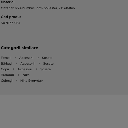
Material
Material: 65% bumbac, 33% poliester, 2% elastan
Cod produs
SX7677-964
Categorii similare
Femei
Accesorii
Șosete
Bărbați
Accesorii
Șosete
Copii
Accesorii
Șosete
Branduri
Nike
Colecții
Nike Everyday