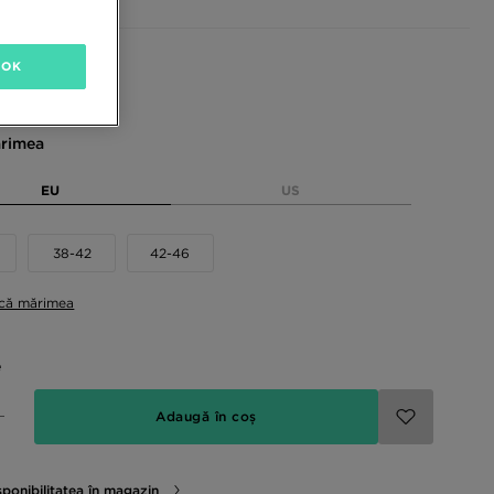
sponibile
OK
rimea
EU
US
38-42
42-46
ică mărimea
e
Adaugă în coș
sponibilitatea în magazin