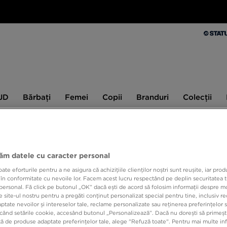
Bărbați
Femei
Copii
Branduri
Colecții
Ex
 JD
Bărbați
Femei
Copii
Branduri
Colecții
10% CASHBACK LA PRIMA ACHIZIȚIE CU JD STATUS
jăm datele cu caracter personal
NIKE 
e eforturile pentru a ne asigura că achizițiile clienților noștri sunt reușite, iar pro
 în conformitate cu nevoile lor. Facem acest lucru respectând pe deplin securitatea t
3PR
personal. Fă click pe butonul „OK” dacă ești de acord să folosim informații despre m
 site-ul nostru pentru a pregăti conținut personalizat special pentru tine, inclusiv 
tate nevoilor și intereselor tale, reclame personalizate sau reținerea preferințelor s
când setările cookie, accesând butonul „Personalizează”. Dacă nu dorești să primești
79,99
ă de produse adaptate preferințelor tale, alege "Refuză toate". Pentru mai multe inf