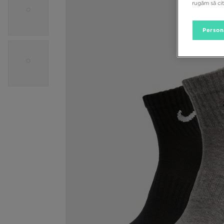
rugăm să ci
Person