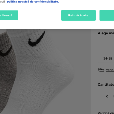
tești
politica noastră de confidențialitate.
Culori di
alizează
Refuză toate
Alege mă
34-38
Verif
Cantitat
Verifică di