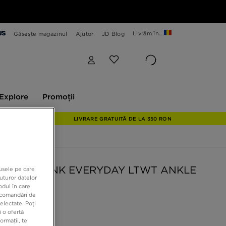
Livrăm în...
Găsește magazinul
Ajutor
JD Blog
plore
Promoții
Explore
Promoții
LIVRARE GRATUITĂ DE LA 350 RON
ȘOSETE U NK EVERYDAY LTWT ANKLE
dusele pe care
uturor datelor
odul în care
recomandări de
electate. Poți
 o ofertă
 RON
ormații, te