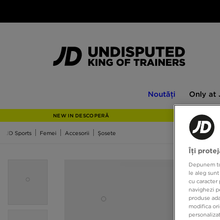
Noutăți
Only
Noutăți
Only at
at
JD
NEW IN DESCOPERĂ
JD Sports
Femei
Accesorii
Șosete
Îți prote
Depunem toat
le aleg sunt
cu caracter 
navighezi pe
produse adap
modifica ori
personalizat