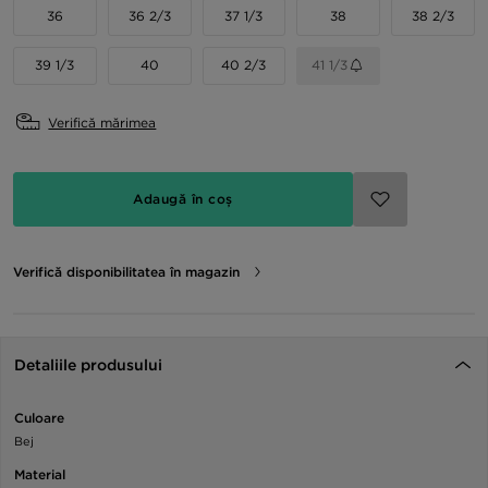
36
36 2/3
37 1/3
38
38 2/3
39 1/3
40
40 2/3
41 1/3
Verifică mărimea
Adaugă în coș
Verifică disponibilitatea în magazin
Detaliile produsului
Culoare
Bej
Material