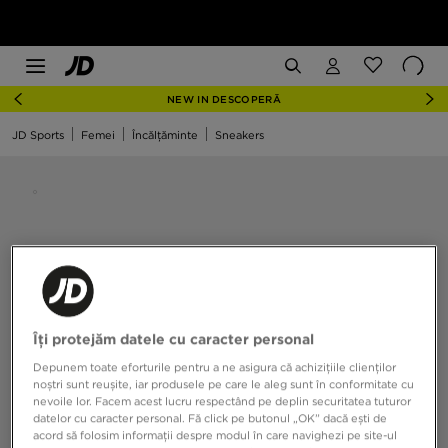
NEW IN DESCOPERĂ
JD Sports
Femei
Încălțăminte
Sneakers
Îți protejăm datele cu caracter personal
Depunem toate eforturile pentru a ne asigura că achizițiile clienților
noștri sunt reușite, iar produsele pe care le aleg sunt în conformitate cu
nevoile lor. Facem acest lucru respectând pe deplin securitatea tuturor
datelor cu caracter personal. Fă click pe butonul „OK” dacă ești de
acord să folosim informații despre modul în care navighezi pe site-ul