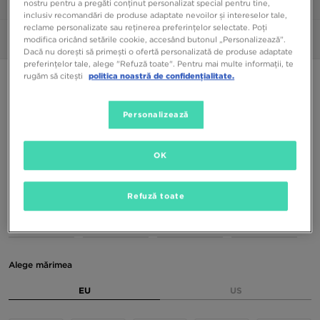
nostru pentru a pregăti conținut personalizat special pentru tine,
1/6
inclusiv recomandări de produse adaptate nevoilor și intereselor tale,
reclame personalizate sau reținerea preferințelor selectate. Poți
Poze
360°
modifica oricând setările cookie, accesând butonul „Personalizează”.
Dacă nu dorești să primești o ofertă personalizată de produse adaptate
preferințelor tale, alege "Refuză toate". Pentru mai multe informații, te
rugăm să citești
politica noastră de confidențialitate.
ADIDAS HANDBALL SPEZIAL W
Personalizează
349,99 RON
549,99 RON
-36%
(Prețul inițial)
OK
Culori Disponibile
Refuză toate
Alege mărimea
EU
US