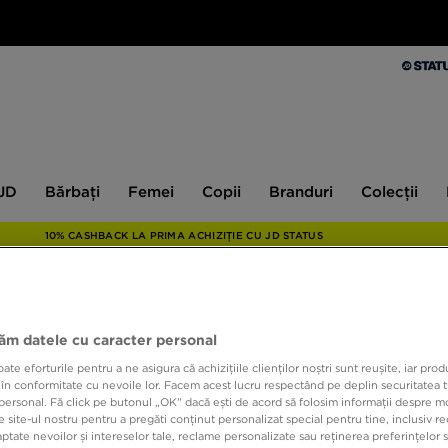
Bărbați
Femei
Copii
Branduri
Colecții
Ex
 JD
Bărbați
Femei
Copii
Branduri
Colecții
10% CASHBACK LA PRIMA ACHIZIȚIE CU JD STATUS
NIKE
jăm datele cu caracter personal
e eforturile pentru a ne asigura că achizițiile clienților noștri sunt reușite, iar pro
 în conformitate cu nevoile lor. Facem acest lucru respectând pe deplin securitatea t
349,9
personal. Fă click pe butonul „OK” dacă ești de acord să folosim informații despre m
 site-ul nostru pentru a pregăti conținut personalizat special pentru tine, inclusiv 
tate nevoilor și intereselor tale, reclame personalizate sau reținerea preferințelor s