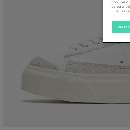
modifica ori
personalizat
rugăm să ci
Person