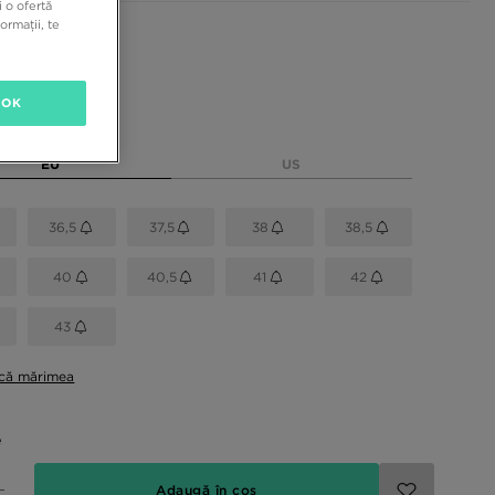
 o ofertă
ormații, te
sponibile
OK
rimea
EU
US
36,5
37,5
38
38,5
40
40,5
41
42
43
ică mărimea
e
Adaugă în coș