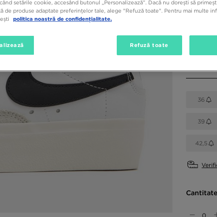
când setările cookie, accesând butonul „Personalizează”. Dacă nu dorești să primești
ă de produse adaptate preferințelor tale, alege "Refuză toate". Pentru mai multe inf
Culori di
tești
politica noastră de confidențialitate.
Alb
alizează
Refuză toate
Alege mă
36
39
42,5
Verif
Cantitat