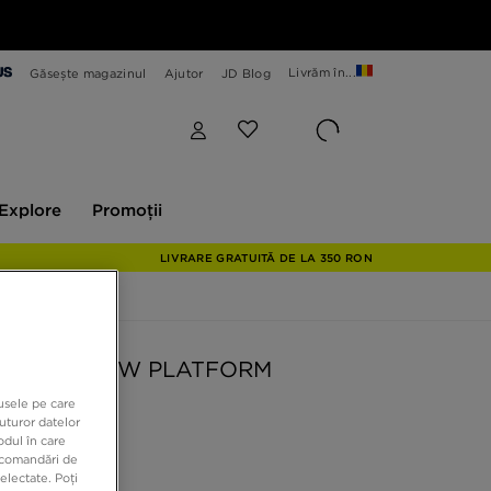
Livrăm în...
Găsește magazinul
Ajutor
JD Blog
plore
Promoții
Explore
Promoții
LIVRARE GRATUITĂ DE LA 350 RON
 BLAZER LOW PLATFORM
dusele pe care
uturor datelor
9 RON
odul în care
recomandări de
electate. Poți