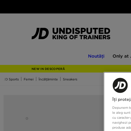
Noutăți
Only
Noutăți
Only at
at
JD
NEW IN DESCOPERĂ
JD Sports
Femei
Încălțăminte
Sneakers
Îți prote
Depunem toat
le aleg sunt
cu caracter 
navighezi pe
produse adap