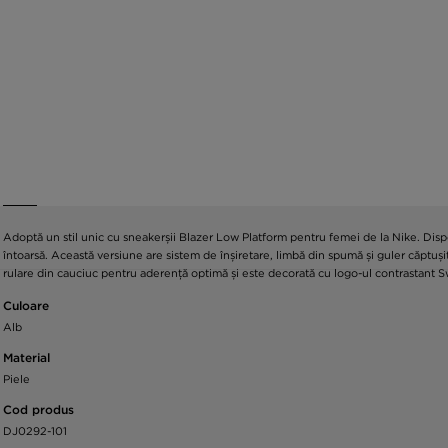
Adoptă un stil unic cu sneakerșii Blazer Low Platform pentru femei de la Nike. Disp
întoarsă. Această versiune are sistem de înșiretare, limbă din spumă și guler căptu
rulare din cauciuc pentru aderență optimă și este decorată cu logo-ul contrastant Sw
Culoare
Alb
Material
Piele
Cod produs
DJ0292-101