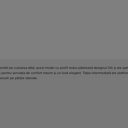
onibil pe culoarea albă, acest model cu profil redus păstrează designul OG și are par
șit pentru senzația de confort maxim și un look elegant. Talpa intermediară are plat
oosh pe părțile laterale.