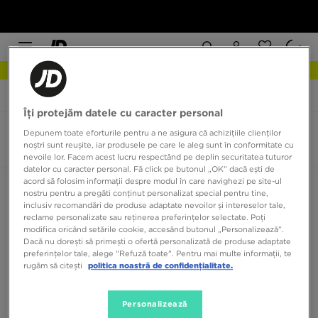
NEW IN DESCOPERĂ
JD Sports
Nike Blazer Low Platform
Îți protejăm datele cu caracter personal
Nike Blazer Low Platform
Depunem toate eforturile pentru a ne asigura că achizițiile clienților
noștri sunt reușite, iar produsele pe care le aleg sunt în conformitate cu
0 produse
nevoile lor. Facem acest lucru respectând pe deplin securitatea tuturor
datelor cu caracter personal. Fă click pe butonul „OK” dacă ești de
acord să folosim informații despre modul în care navighezi pe site-ul
Sortează:
Recomandate
Filtrează
nostru pentru a pregăti conținut personalizat special pentru tine,
inclusiv recomandări de produse adaptate nevoilor și intereselor tale,
reclame personalizate sau reținerea preferințelor selectate. Poți
modifica oricând setările cookie, accesând butonul „Personalizează”.
Dacă nu dorești să primești o ofertă personalizată de produse adaptate
preferințelor tale, alege "Refuză toate". Pentru mai multe informații, te
rugăm să citești
politica noastră de confidențialitate.
Niciun produs de afișat
Personalizează