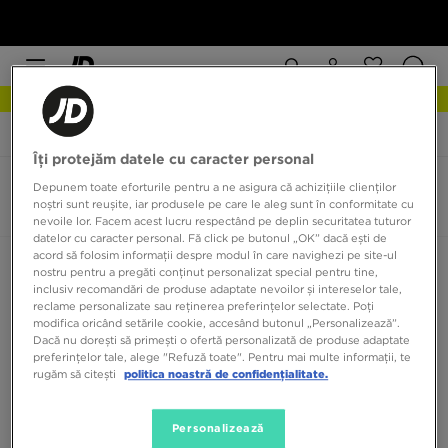
NEW IN DESCOPERĂ
JD Sports
Fila Ray
Îți protejăm datele cu caracter personal
Fila Ray
Depunem toate eforturile pentru a ne asigura că achizițiile clienților
noștri sunt reușite, iar produsele pe care le aleg sunt în conformitate cu
0 produse
nevoile lor. Facem acest lucru respectând pe deplin securitatea tuturor
datelor cu caracter personal. Fă click pe butonul „OK” dacă ești de
acord să folosim informații despre modul în care navighezi pe site-ul
Sortează:
Recomandate
Filtrează
nostru pentru a pregăti conținut personalizat special pentru tine,
inclusiv recomandări de produse adaptate nevoilor și intereselor tale,
reclame personalizate sau reținerea preferințelor selectate. Poți
modifica oricând setările cookie, accesând butonul „Personalizează”.
Dacă nu dorești să primești o ofertă personalizată de produse adaptate
preferințelor tale, alege "Refuză toate". Pentru mai multe informații, te
rugăm să citești
politica noastră de confidențialitate.
Niciun produs de afișat
Personalizează