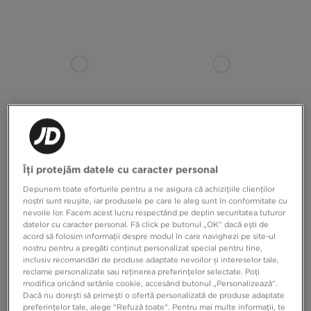
Îți protejăm datele cu caracter personal
ADIDAS TRICOU VARSITY TEE
ADIDAS TRICOU 3S TEE
Depunem toate eforturile pentru a ne asigura că achizițiile clienților
noștri sunt reușite, iar produsele pe care le aleg sunt în conformitate cu
199,99 RON
149,99 RON
nevoile lor. Facem acest lucru respectând pe deplin securitatea tuturor
datelor cu caracter personal. Fă click pe butonul „OK” dacă ești de
acord să folosim informații despre modul în care navighezi pe site-ul
nostru pentru a pregăti conținut personalizat special pentru tine,
inclusiv recomandări de produse adaptate nevoilor și intereselor tale,
reclame personalizate sau reținerea preferințelor selectate. Poți
modifica oricând setările cookie, accesând butonul „Personalizează”.
Dacă nu dorești să primești o ofertă personalizată de produse adaptate
preferințelor tale, alege "Refuză toate". Pentru mai multe informații, te