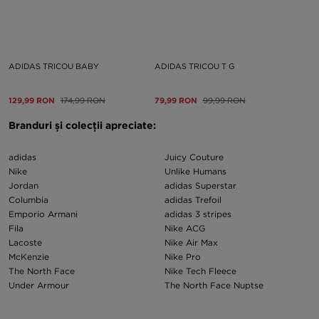
ADIDAS TRICOU BABY
ADIDAS TRICOU T G
129,99 RON
174,99 RON
79,99 RON
99,99 RON
Branduri și colecții apreciate:
adidas
Juicy Couture
Nike
Unlike Humans
Jordan
adidas Superstar
Columbia
adidas Trefoil
Emporio Armani
adidas 3 stripes
Fila
Nike ACG
Lacoste
Nike Air Max
McKenzie
Nike Pro
The North Face
Nike Tech Fleece
Under Armour
The North Face Nuptse