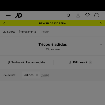
NEW IN DESCOPERĂ
JD Sports
Îmbrăcăminte
Tricouri
Tricouri adidas
93 produse
Sortează:
Recomandate
Filtrează
1
adidas
Selectate:
Șterge