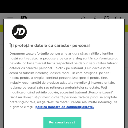
NEW IN DESCOPERĂ
JD Sports
Nike Air Huarache
Îți protejăm datele cu caracter personal
Nike Air Huarache
Depunem toate eforturile pentru a ne asigura că achizițiile clienților
noștri sunt reușite, iar produsele pe care le aleg sunt în conformitate cu
0 produse
nevoile lor. Facem acest lucru respectând pe deplin securitatea tuturor
datelor cu caracter personal. Fă click pe butonul „OK” dacă ești de
acord să folosim informații despre modul în care navighezi pe site-ul
Sortează:
Recomandate
Filtrează
nostru pentru a pregăti conținut personalizat special pentru tine,
inclusiv recomandări de produse adaptate nevoilor și intereselor tale,
reclame personalizate sau reținerea preferințelor selectate. Poți
modifica oricând setările cookie, accesând butonul „Personalizează”.
Dacă nu dorești să primești o ofertă personalizată de produse adaptate
preferințelor tale, alege "Refuză toate". Pentru mai multe informații, te
rugăm să citești
politica noastră de confidențialitate.
Niciun produs de afișat
Personalizează