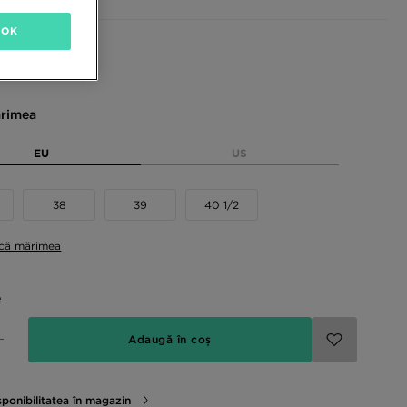
OK
sponibile
rimea
EU
US
38
39
40 1/2
ică mărimea
e
Adaugă în coș
sponibilitatea în magazin