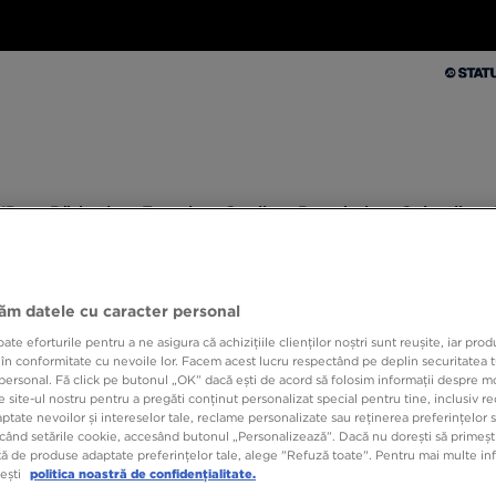
Bărbați
Femei
Copii
Branduri
Colecții
Ex
 JD
Bărbați
Femei
Copii
Branduri
Colecții
10% CASHBACK LA PRIMA ACHIZIȚIE CU JD STATUS
jăm datele cu caracter personal
e eforturile pentru a ne asigura că achizițiile clienților noștri sunt reușite, iar pro
 în conformitate cu nevoile lor. Facem acest lucru respectând pe deplin securitatea t
ADIDA
personal. Fă click pe butonul „OK” dacă ești de acord să folosim informații despre m
 site-ul nostru pentru a pregăti conținut personalizat special pentru tine, inclusiv 
tate nevoilor și intereselor tale, reclame personalizate sau reținerea preferințelor s
când setările cookie, accesând butonul „Personalizează”. Dacă nu dorești să primești
269,9
ă de produse adaptate preferințelor tale, alege "Refuză toate". Pentru mai multe inf
tești
politica noastră de confidențialitate.
329,99 R