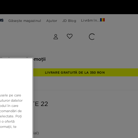
Livrăm în...
Găsește magazinul
Ajutor
JD Blog
plore
Promoții
Explore
Promoții
LIVRARE GRATUITĂ DE LA 350 RON
dusele pe care
uturor datelor
S ADILETTE 22
odul în care
recomandări de
electate. Poți
 o ofertă
9 RON
ormații, te
ON
-18%
(Prețul inițial)