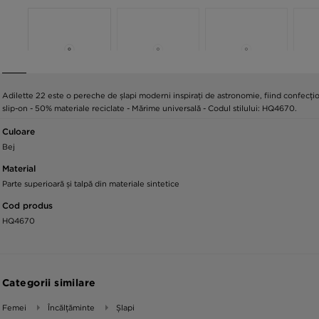
Adilette 22 este o pereche de șlapi moderni inspirați de astronomie, fiind confecțio
slip-on - 50% materiale reciclate - Mărime universală - Codul stilului: HQ4670.
Culoare
Bej
Material
Parte superioară și talpă din materiale sintetice
Cod produs
HQ4670
Categorii similare
Femei
Încălțăminte
Șlapi