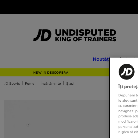
Noutăți
Only
Noutăți
Only at
at
JD
NEW IN DESCOPERĂ
JD Sports
Femei
Încălțăminte
Șlapi
Îți prote
Depunem toat
le aleg sunt
cu caracter 
navighezi pe
produse adap
modifica ori
personalizat
rugăm să ci