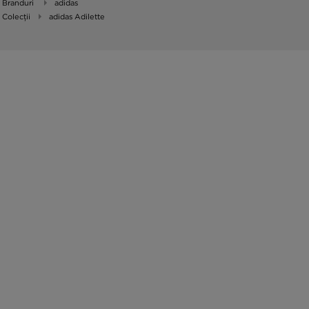
Branduri
adidas
Colecții
adidas Adilette