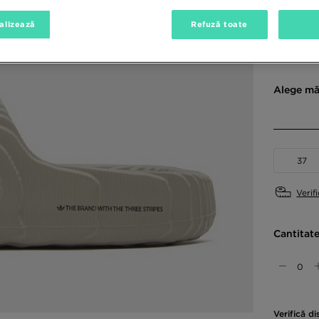
alizează
Refuză toate
Culori di
Alege mă
37
Verif
Cantitat
Verifică di