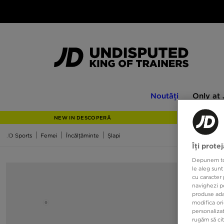
Noutăți
Only
Noutăți
Only at
at
JD
NEW IN DESCOPERĂ
JD Sports
Femei
Încălțăminte
Șlapi
Îți prote
Depunem toat
le aleg sunt
cu caracter 
navighezi pe
produse adap
modifica ori
personalizat
rugăm să ci