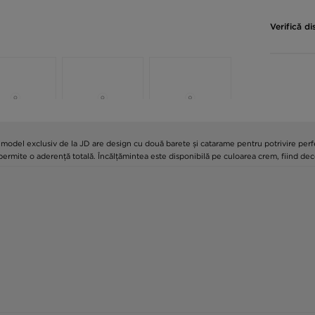
Verifică di
model exclusiv de la JD are design cu două barete și catarame pentru potrivire perfe
permite o aderență totală. Încălțămintea este disponibilă pe culoarea crem, fiind deco