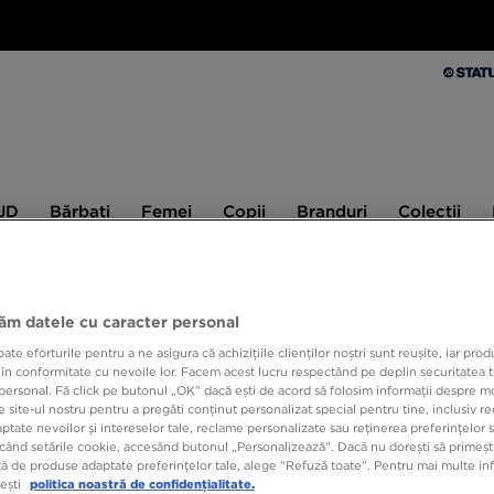
Bărbați
Femei
Copii
Branduri
Colecții
Ex
 JD
Bărbați
Femei
Copii
Branduri
Colecții
10% CASHBACK LA PRIMA ACHIZIȚIE CU JD STATUS
jăm datele cu caracter personal
e eforturile pentru a ne asigura că achizițiile clienților noștri sunt reușite, iar pro
BIRK
 în conformitate cu nevoile lor. Facem acest lucru respectând pe deplin securitatea t
personal. Fă click pe butonul „OK” dacă ești de acord să folosim informații despre m
 site-ul nostru pentru a pregăti conținut personalizat special pentru tine, inclusiv 
tate nevoilor și intereselor tale, reclame personalizate sau reținerea preferințelor s
229,9
când setările cookie, accesând butonul „Personalizează”. Dacă nu dorești să primești
ă de produse adaptate preferințelor tale, alege "Refuză toate". Pentru mai multe inf
279,99 R
tești
politica noastră de confidențialitate.