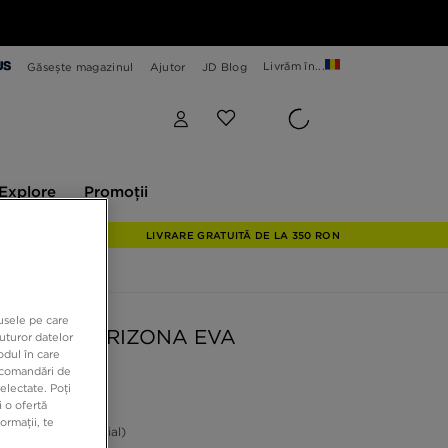
Livrăm în...
Găsește magazinul
Ajutor
JD Blog
plore
Promoții
Explore
Promoții
LIVRARE GRATUITĂ DE LA 350 RON
dusele pe care
ENSTOCK ARIZONA EVA
uturor datelor
odul în care
recomandări de
electate. Poți
9 RON
 o ofertă
ormații, te
ON
-18%
(Prețul inițial)