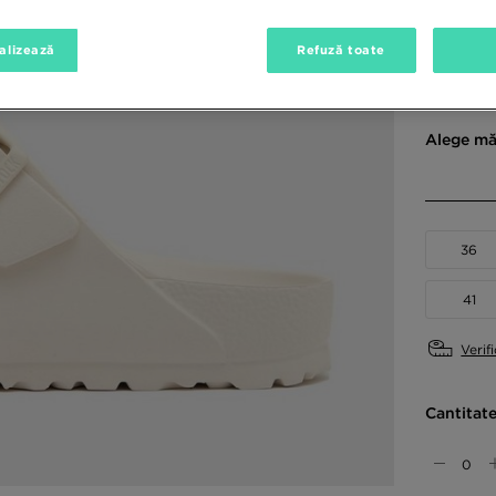
alizează
Refuză toate
Culori di
Alege mă
36
41
Verif
Cantitat