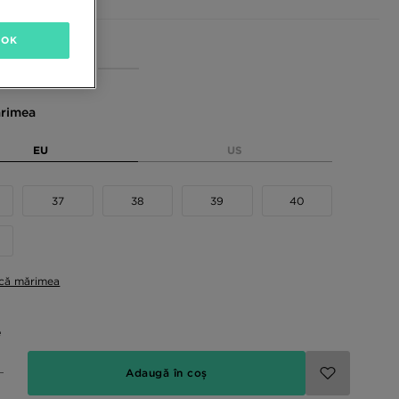
OK
sponibile
rimea
EU
US
37
38
39
40
ică mărimea
e
Adaugă în coș