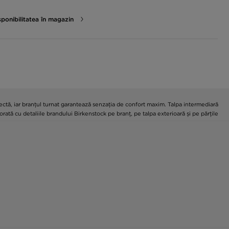
sponibilitatea în magazin
ctă, iar branțul turnat garantează senzația de confort maxim. Talpa intermediară
rată cu detaliile brandului Birkenstock pe branț, pe talpa exterioară și pe părțile