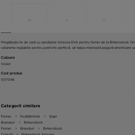
Pregătește-te de vară cu sandalele Arizona EVA pentru femei de la Birkenstock. Dis
catarame reglabile pentru potrivire perfecă, iar talpa interioară asigură amortizare
Culoare
Violet
Cod produs
1017046
Categorii similare
Femei
Încălțăminte
Șlapi
Branduri
Birkenstock
Femei
Branduri
Birkenstock
Colecții
Birkenstock Arizona