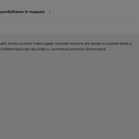
sponibilitatea în magazin
bil, pentru purtare îndelungată. Această versiune are design cu baretă dublă și
ă. Încălțămintea este decorată cu semnătura brandului Birkenstock.