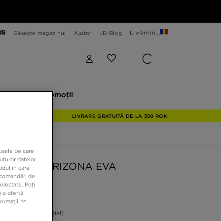
Livrăm în...
Găsește magazinul
Ajutor
JD Blog
plore
Promoții
Explore
Promoții
LIVRARE GRATUITĂ DE LA 350 RON
dusele pe care
uturor datelor
ENSTOCK ARIZONA EVA
odul în care
recomandări de
electate. Poți
 o ofertă
9 RON
ormații, te
ON
-39%
(Prețul inițial)