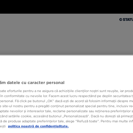
Bărbați
Femei
Copii
Branduri
Colecții
Ex
 JD
Bărbați
Femei
Copii
Branduri
Colecții
10% CASHBACK LA PRIMA ACHIZIȚIE CU JD STATUS
jăm datele cu caracter personal
e eforturile pentru a ne asigura că achizițiile clienților noștri sunt reușite, iar pro
 în conformitate cu nevoile lor. Facem acest lucru respectând pe deplin securitatea t
BIRK
personal. Fă click pe butonul „OK” dacă ești de acord să folosim informații despre m
 site-ul nostru pentru a pregăti conținut personalizat special pentru tine, inclusiv 
tate nevoilor și intereselor tale, reclame personalizate sau reținerea preferințelor s
când setările cookie, accesând butonul „Personalizează”. Dacă nu dorești să primești
169,9
ă de produse adaptate preferințelor tale, alege "Refuză toate". Pentru mai multe inf
tești
politica noastră de confidențialitate.
279,99 R