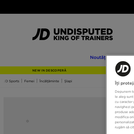
Noutăți
Only
Noutăți
Only at
at
JD
NEW IN DESCOPERĂ
JD Sports
Femei
Încălțăminte
Șlapi
Îți prote
Depunem toat
le aleg sunt
cu caracter 
navighezi pe
produse adap
modifica ori
personalizat
rugăm să ci