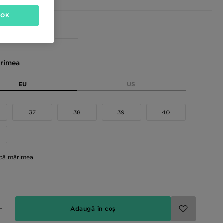
OK
sponibile
rimea
EU
US
37
38
39
40
ică mărimea
e
Adaugă în coș