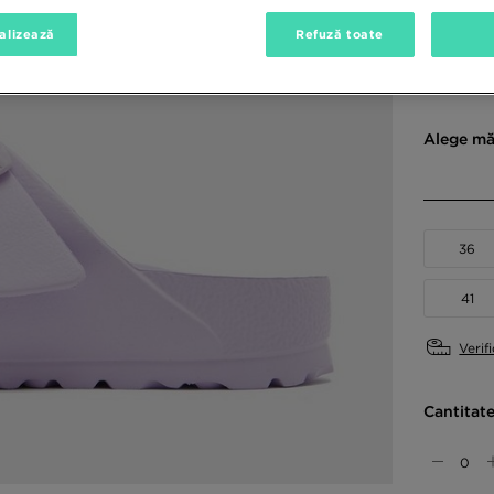
alizează
Refuză toate
Culori di
Alege mă
36
41
Verif
Cantitat