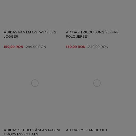
ADIDAS PANTALONI WIDE LEG
ADIDAS TRICOU LONG SLEEVE
JOGGER
POLO JERSEY
159,99 RON
299,99 RON
159,99 RON
249,99 RON
ADIDAS SET BLUZĂ&PANTALONI
ADIDAS MEGARIDE O1 J
TIRO25 ESSENTIALS