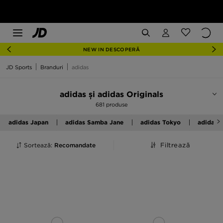
NEW IN DESCOPERĂ
JD Sports
Branduri
adidas
adidas și adidas Originals
681 produse
adidas Japan
adidas Samba Jane
adidas Tokyo
adidas 
Sortează:
Recomandate
Filtrează