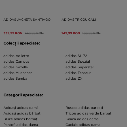
ADIDAS JACHETĂ SANTIAGO
ADIDAS TRICOU CALI
339,99 RON
449,99 RON
149,99 RON
199,99 RON
Colecții apreciate:
adidas Adilette
adidas SL 72
adidas Campus
adidas Spezial
adidas Gazelle
adidas Superstar
adidas Muenchen
adidas Tensaur
adidas Samba
adidas ZX
Categorii apreciate:
Adidași adidas damă
Ruscas adidas barbati
Adidași adidas bărbați
Tricou adidas verde barbati
Bluze adidas bărbați
Geaca adidas dama
Pantofi adidas dama
Caciula adidas dama