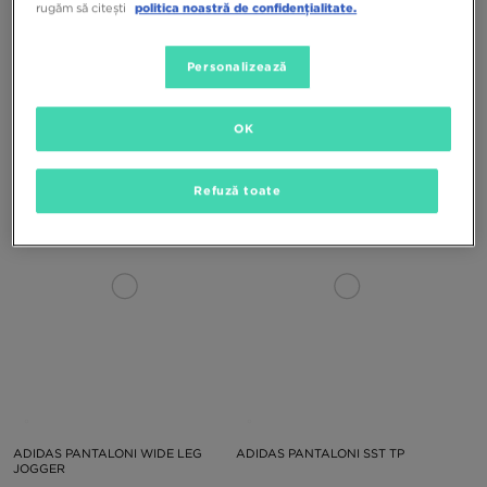
rugăm să citești
politica noastră de confidențialitate.
Personalizează
ADIDAS BLUZĂ ESS QZ CRW
ADIDAS BLUZĂ SST TT
OK
209,99 RON
299,99 RON
209,99 RON
379,99 RON
Refuză toate
ADIDAS PANTALONI WIDE LEG
ADIDAS PANTALONI SST TP
JOGGER