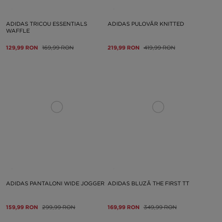
ADIDAS TRICOU ESSENTIALS
ADIDAS PULOVĂR KNITTED
WAFFLE
129,99 RON
169,99 RON
219,99 RON
419,99 RON
ADIDAS PANTALONI WIDE JOGGER
ADIDAS BLUZĂ THE FIRST TT
159,99 RON
299,99 RON
169,99 RON
349,99 RON