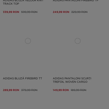
ADIDAS BLUZĂ VELOUR KNIT
ADIDAS PANTALONI FIREBIRD TP
TRACK TOP
339,99 RON
599,99 RON
249,99 RON
329,99 RON
ADIDAS BLUZĂ FIREBIRD TT
ADIDAS PANTALONI SCURȚI
TREFOIL WOVEN CARGO
289,99 RON
379,99 RON
149,99 RON
189,99 RON