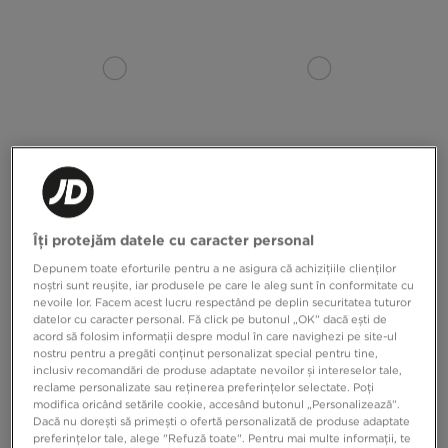
ADIDAS TRICOU FOOTBALL
ADIDAS PANTALONI SCURȚI
Îți protejăm datele cu caracter personal
Depunem toate eforturile pentru a ne asigura că achizițiile clienților
189,99 RON
249,99 RON
149,99 RON
199,99 RON
noștri sunt reușite, iar produsele pe care le aleg sunt în conformitate cu
nevoile lor. Facem acest lucru respectând pe deplin securitatea tuturor
datelor cu caracter personal. Fă click pe butonul „OK” dacă ești de
acord să folosim informații despre modul în care navighezi pe site-ul
nostru pentru a pregăti conținut personalizat special pentru tine,
inclusiv recomandări de produse adaptate nevoilor și intereselor tale,
reclame personalizate sau reținerea preferințelor selectate. Poți
modifica oricând setările cookie, accesând butonul „Personalizează”.
Dacă nu dorești să primești o ofertă personalizată de produse adaptate
preferințelor tale, alege "Refuză toate". Pentru mai multe informații, te