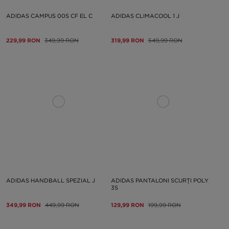
ADIDAS CAMPUS 00S CF EL C
ADIDAS CLIMACOOL 1 J
229,99 RON
349,99 RON
319,99 RON
549,99 RON
ADIDAS HANDBALL SPEZIAL J
ADIDAS PANTALONI SCURȚI POLY
3S
349,99 RON
449,99 RON
129,99 RON
199,99 RON