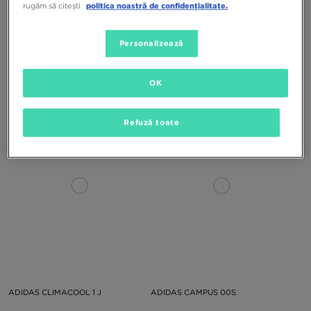
rugăm să citești
politica noastră de confidențialitate.
Personalizează
ADIDAS HANDBALL SPEZIAL J
ADIDAS CLIMACOOL 1
OK
319,99 RON
449,99 RON
399,99 RON
699,99 RON
Refuză toate
ADIDAS CLIMACOOL 1 J
ADIDAS CAMPUS 00S