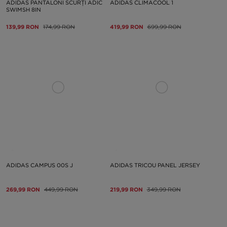
ADIDAS PANTALONI SCURȚI ADIC
ADIDAS CLIMACOOL 1
SWIMSH 8IN
139,99 RON
174,99 RON
419,99 RON
699,99 RON
ADIDAS CAMPUS 00S J
ADIDAS TRICOU PANEL JERSEY
269,99 RON
449,99 RON
219,99 RON
349,99 RON