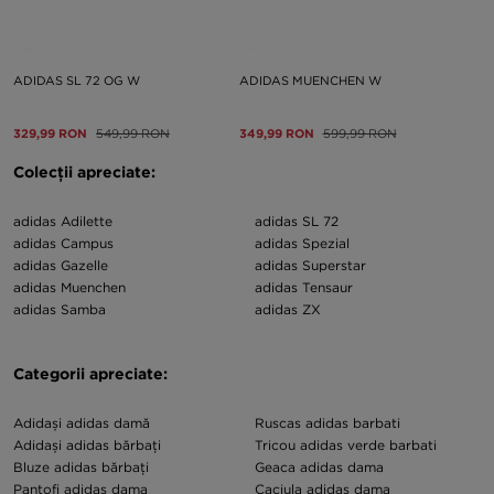
ADIDAS SL 72 OG W
ADIDAS MUENCHEN W
329,99 RON
549,99 RON
349,99 RON
599,99 RON
Colecții apreciate:
adidas Adilette
adidas SL 72
adidas Campus
adidas Spezial
adidas Gazelle
adidas Superstar
adidas Muenchen
adidas Tensaur
adidas Samba
adidas ZX
Categorii apreciate:
Adidași adidas damă
Ruscas adidas barbati
Adidași adidas bărbați
Tricou adidas verde barbati
Bluze adidas bărbați
Geaca adidas dama
Pantofi adidas dama
Caciula adidas dama