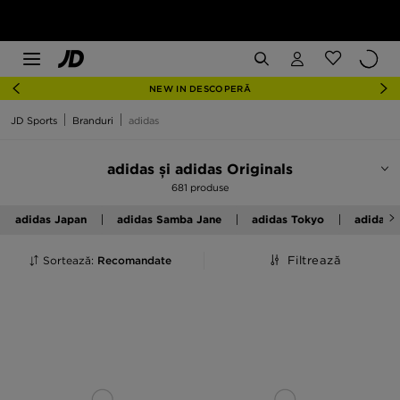
NEW IN DESCOPERĂ
JD Sports
Branduri
adidas
adidas și adidas Originals
681 produse
adidas Japan
adidas Samba Jane
adidas Tokyo
adidas 
Sortează:
Recomandate
Filtrează