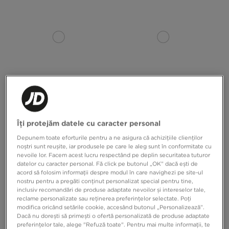
ADIDAS SAMBA OG W
ADIDAS SUPERSTAR II J
Îți protejăm datele cu caracter personal
Depunem toate eforturile pentru a ne asigura că achizițiile clienților
349,99 RON
599,99 RON
299,99 RON
449,99 RON
noștri sunt reușite, iar produsele pe care le aleg sunt în conformitate cu
nevoile lor. Facem acest lucru respectând pe deplin securitatea tuturor
datelor cu caracter personal. Fă click pe butonul „OK” dacă ești de
acord să folosim informații despre modul în care navighezi pe site-ul
nostru pentru a pregăti conținut personalizat special pentru tine,
inclusiv recomandări de produse adaptate nevoilor și intereselor tale,
reclame personalizate sau reținerea preferințelor selectate. Poți
modifica oricând setările cookie, accesând butonul „Personalizează”.
Dacă nu dorești să primești o ofertă personalizată de produse adaptate
preferințelor tale, alege "Refuză toate". Pentru mai multe informații, te