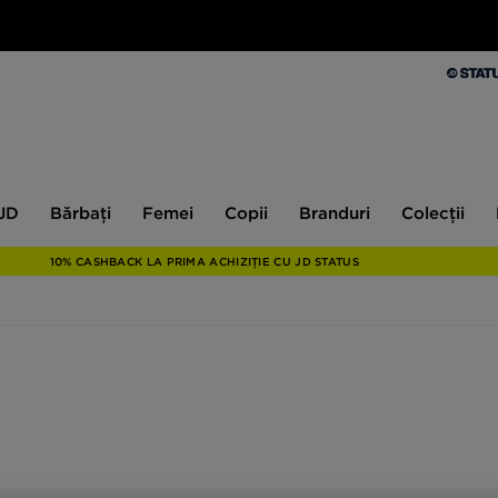
Bărbați
Femei
Copii
Branduri
Colecții
Ex
 JD
Bărbați
Femei
Copii
Branduri
Colecții
10% CASHBACK LA PRIMA ACHIZIȚIE CU JD STATUS