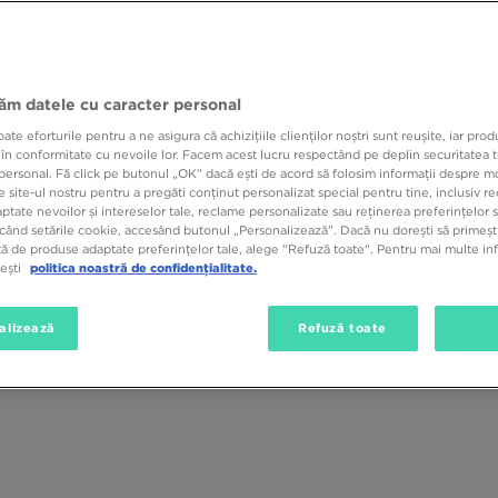
jăm datele cu caracter personal
e eforturile pentru a ne asigura că achizițiile clienților noștri sunt reușite, iar pro
Gen
Mărime
Culoar
 în conformitate cu nevoile lor. Facem acest lucru respectând pe deplin securitatea t
personal. Fă click pe butonul „OK” dacă ești de acord să folosim informații despre m
 site-ul nostru pentru a pregăti conținut personalizat special pentru tine, inclusiv 
tate nevoilor și intereselor tale, reclame personalizate sau reținerea preferințelor s
când setările cookie, accesând butonul „Personalizează”. Dacă nu dorești să primești
ă de produse adaptate preferințelor tale, alege "Refuză toate". Pentru mai multe inf
tești
politica noastră de confidențialitate.
alizează
Refuză toate