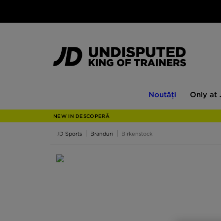
Noutăți
Only
Noutăți
Only at
at
JD
NEW IN DESCOPERĂ
JD Sports
Branduri
Birkenstock
Birkenstock