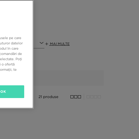
dusele pe care
e
uturor datelor
MAI MULTE
odul în care
recomandări de
electate. Poți
 o ofertă
ormații, te
OK
21 produse