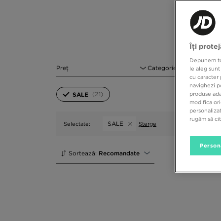
Îți prote
Depunem toat
Preț
Categorie
le aleg sunt
cu caracter 
navighezi pe
(21)
produse adap
SALE
modifica ori
personalizat
rugăm să ci
SALE
Selectate:
Șterge
Person
Sortează:
Recomandate