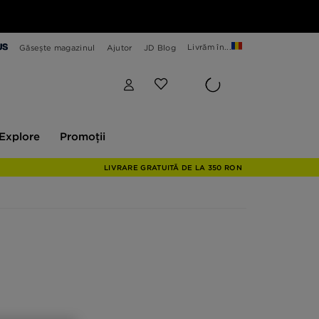
Livrăm în...
Găsește magazinul
Ajutor
JD Blog
plore
Promoții
Explore
Promoții
LIVRARE GRATUITĂ DE LA 350 RON